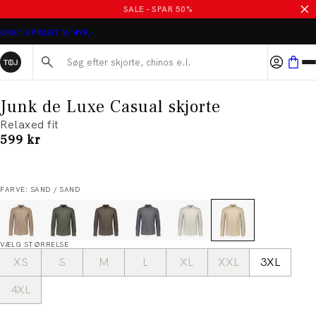
SALE - SPAR 50%
GRATIS FRAGT V/ 499,-
Søg her...
Junk de Luxe Casual skjorte
Relaxed fit
I alt (inkl. rabat)
599 kr
FARVE: SAND / SAND
VÆLG STØRRELSE
XS
S
M
L
XL
XXL
3XL
4XL