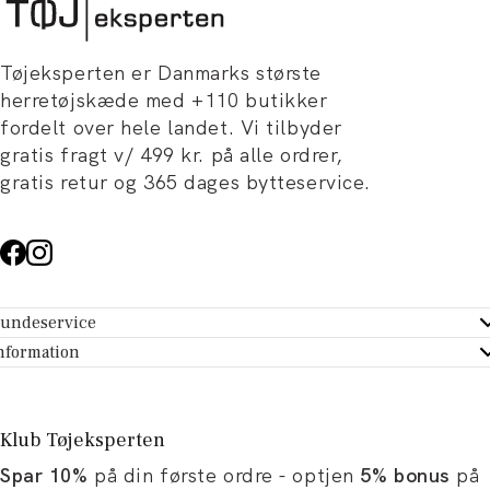
Tøjeksperten er Danmarks største
herretøjskæde med +110 butikker
fordelt over hele landet. Vi tilbyder
gratis fragt v/ 499 kr. på alle ordrer,
gratis retur og 365 dages bytteservice.
undeservice
ndeservice - Hjælpecenter
nformation
m Tøjeksperten
ontakt
tikker
turportal
Klub Tøjeksperten
spiration og artikler
rtryd dit køb
Spar 10%
på din første ordre - optjen
5% bonus
på
ørrelsesguide
avekort