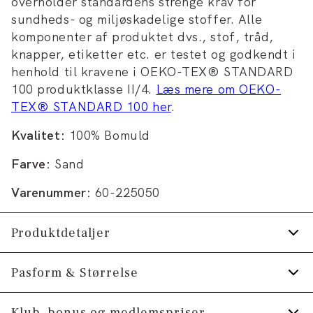
overholder standardens strenge krav for
sundheds- og miljøskadelige stoffer. Alle
komponenter af produktet dvs., stof, tråd,
knapper, etiketter etc. er testet og godkendt i
henhold til kravene i OEKO-TEX® STANDARD
100 produktklasse II/4.
Læs mere om OEKO-
TEX® STANDARD 100 her
.
Kvalitet:
100% Bomuld
Farve:
Sand
Varenummer:
60-225050
Produktdetaljer
Skjorten har button-down krave.
Pasform & Størrelse
Manchetten har to knapper til at justere
Fit:
Relaxed fit
Klub, bonus og medlemspriser
størrelsen.