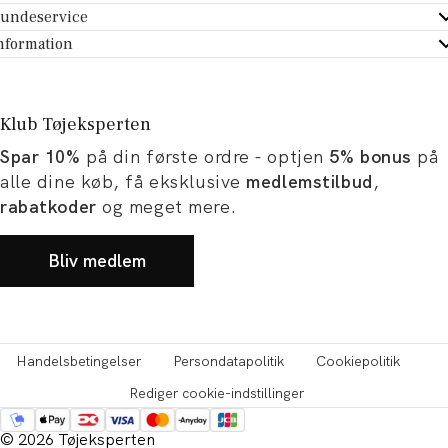
undeservice
ndeservice - Hjælpecenter
nformation
m Tøjeksperten
ontakt
tikker
turportal
Klub Tøjeksperten
spiration og artikler
rtryd dit køb
Spar 10%
på din første ordre - optjen
5% bonus
på
ørrelsesguide
avekort
alle dine køb, få eksklusive
medlemstilbud
,
b og karriere
turnering
rabatkoder
og meget mere.
okumentation
Bliv medlem
Handelsbetingelser
Persondatapolitik
Cookiepolitik
Rediger cookie-indstillinger
© 2026 Tøjeksperten