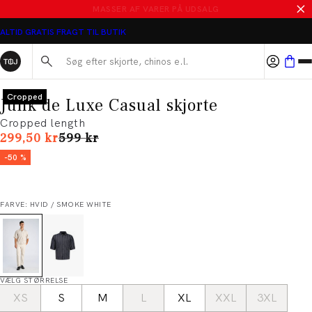
MASSER AF VARER PÅ UDSALG
ALTID GRATIS FRAGT TIL BUTIK
Søg her...
Cropped
Junk de Luxe Casual skjorte
Cropped length
I alt (uden rabat)
299,50 kr
599 kr
-50 %
FARVE: HVID / SMOKE WHITE
VÆLG STØRRELSE
XS
S
M
L
XL
XXL
3XL