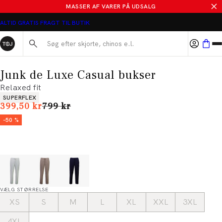
MASSER AF VARER PÅ UDSALG
ALTID GRATIS FRAGT TIL BUTIK
Søg her...
Junk de Luxe Casual bukser
Relaxed fit
Produkt egenskaber
SUPERFLEX
I alt (uden rabat)
399,50 kr
799 kr
-50 %
VÆLG STØRRELSE
XS
S
M
L
XL
XXL
3XL
4XL