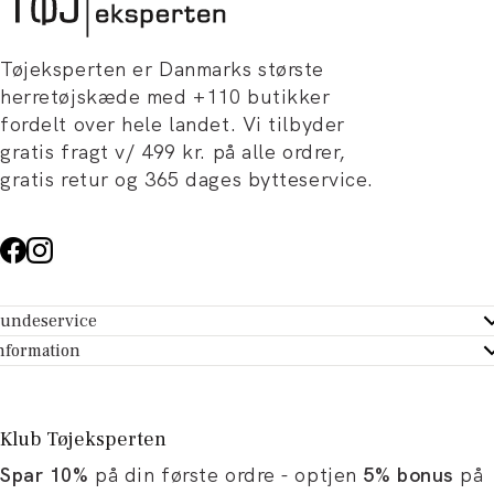
Tøjeksperten er Danmarks største
herretøjskæde med +110 butikker
fordelt over hele landet. Vi tilbyder
gratis fragt v/ 499 kr. på alle ordrer,
gratis retur og 365 dages bytteservice.
undeservice
ndeservice - Hjælpecenter
nformation
m Tøjeksperten
ontakt
tikker
turportal
Klub Tøjeksperten
spiration og artikler
rtryd dit køb
Spar 10%
på din første ordre - optjen
5% bonus
på
ørrelsesguide
avekort