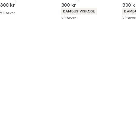
I alt (inkl. rabat)
I alt (inkl. rabat)
I alt 
300 kr
300 kr
300 k
alle butikker og online.
Produkt egenskaber
Produ
BAMBUS VISKOSE
BAMBU
2
Farver
2
Farver
2
Farve
Bliv medlem
* Rabatten gælder alle ikke-nedsatte varer.