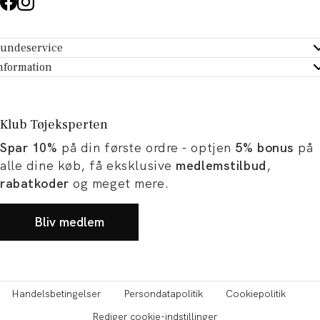
undeservice
ndeservice - Hjælpecenter
nformation
m Tøjeksperten
ontakt
tikker
turportal
Klub Tøjeksperten
spiration og artikler
rtryd dit køb
Spar 10%
på din første ordre - optjen
5% bonus
på
ørrelsesguide
avekort
alle dine køb, få eksklusive
medlemstilbud
,
b og karriere
turnering
rabatkoder
og meget mere.
okumentation
Bliv medlem
Handelsbetingelser
Persondatapolitik
Cookiepolitik
Rediger cookie-indstillinger