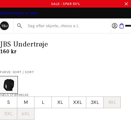
SALE - SPAR 50%
GRATIS FRAGT V/ 499,-
Søg her...
JBS Undertrøje
I alt (inkl. rabat)
160 kr
FARVE: SORT / SORT
VÆLG STØRRELSE
S
M
L
XL
XXL
3XL
4XL
5XL
6XL