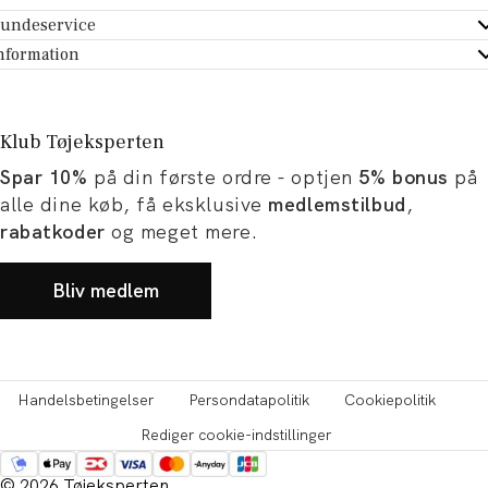
undeservice
ndeservice - Hjælpecenter
nformation
m Tøjeksperten
ontakt
tikker
turportal
Klub Tøjeksperten
spiration og artikler
rtryd dit køb
Spar 10%
på din første ordre - optjen
5% bonus
på
ørrelsesguide
avekort
alle dine køb, få eksklusive
medlemstilbud
,
b og karriere
turnering
rabatkoder
og meget mere.
okumentation
Bliv medlem
Handelsbetingelser
Persondatapolitik
Cookiepolitik
Rediger cookie-indstillinger
© 2026 Tøjeksperten