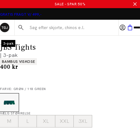
SALE - SPAR 50%
GRATIS FRAGT V/ 499,-
Søg her...
3-pak
JBS Tights
| 3-pak
Produkt egenskaber
BAMBUS VISKOSE
I alt (inkl. rabat)
400 kr
FARVE: GRØN / 118 GREEN
VÆLG STØRRELSE
M
L
XL
XXL
3XL