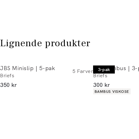
Lignende produkter
JBS Minislip | 5-pak
JBS Bambus | 3-
3-pak
5
Farver
Briefs
Briefs
I alt (inkl. rabat)
I alt (inkl. rabat)
350 kr
300 kr
Produkt egenskaber
BAMBUS VISKOSE