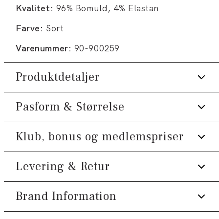
Kvalitet:
96% Bomuld, 4% Elastan
Farve:
Sort
Varenummer:
90-900259
Produktdetaljer
Pasform & Størrelse
Der er elastik i livet.
Undertøj i kort model.
Klub, bonus og medlemspriser
Produktnr.: 0-53-137-66
Størrelsesguide
Levering & Retur
Tilmeld dig Klub Tøjeksperten helt gratis.
Spar 10% på din første ordre *
Brand Information
1-2 hverdage.
Optjen 5% bonus på alle dine køb
Levering med GLS: 29,-