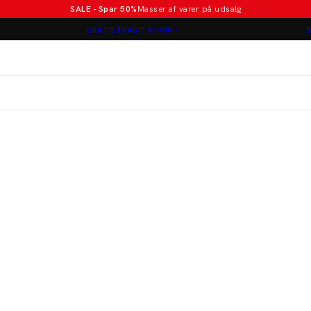
SALE - Spar 50%
Masser af varer på udsalg
Poloer i nye farver
GRATIS FRAGT V/ 499,-
B
Lindbergh
Jakkesæt fra 1499 kr.
er