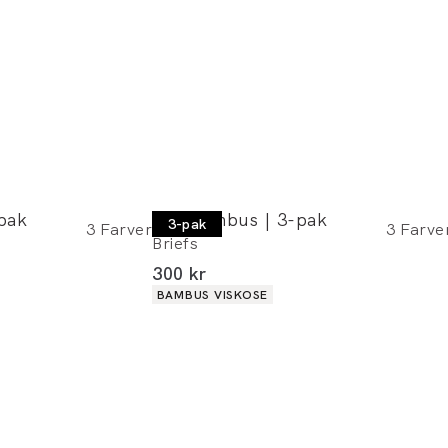
pak
JBS Bambus | 3-pak
3-pak
3
Farver
3
Farve
Briefs
I alt (inkl. rabat)
300 kr
Produkt egenskaber
BAMBUS VISKOSE