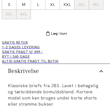
S
M
L
XL
XXL
3XL
4XL
5XL
6XL
Læg i kurv
GRATIS RETUR
1-2 DAGES LEVERING
GRATIS FRAGT V/ 499,-
BYT I 365 DAGE
ALTID GRATIS FRAGT TIL BUTIK
Beskrivelse
Klassiske briefs fra JBS. Lavet i behagelig
og tætsiddende bomuldsblend. Kortere
model som kan bruges under korte shorts
eller stramme bukser.