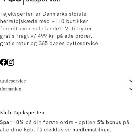
Tøjeksperten er Danmarks største
herretøjskæde med +110 butikker
fordelt over hele landet. Vi tilbyder
gratis fragt v/ 499 kr. på alle ordrer,
gratis retur og 365 dages bytteservice.
undeservice
ndeservice - Hjælpecenter
nformation
m Tøjeksperten
ontakt
tikker
turportal
Klub Tøjeksperten
spiration og artikler
rtryd dit køb
Spar 10%
på din første ordre - optjen
5% bonus
på
ørrelsesguide
avekort
alle dine køb, få eksklusive
medlemstilbud
,