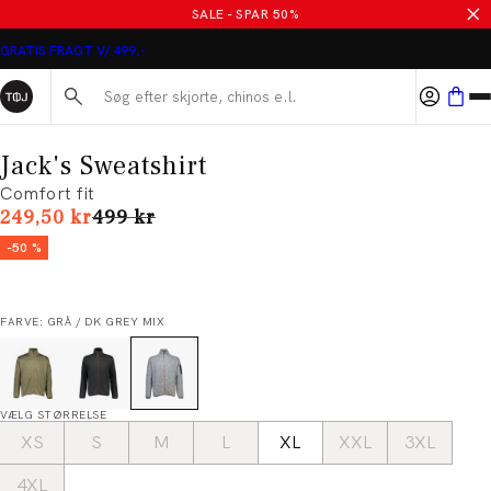
SALE - SPAR 50%
GRATIS FRAGT V/ 499,-
Søg her...
Jack's Sweatshirt
Comfort fit
I alt (uden rabat)
249,50 kr
499 kr
-50 %
FARVE: GRÅ / DK GREY MIX
VÆLG STØRRELSE
XS
S
M
L
XL
XXL
3XL
4XL