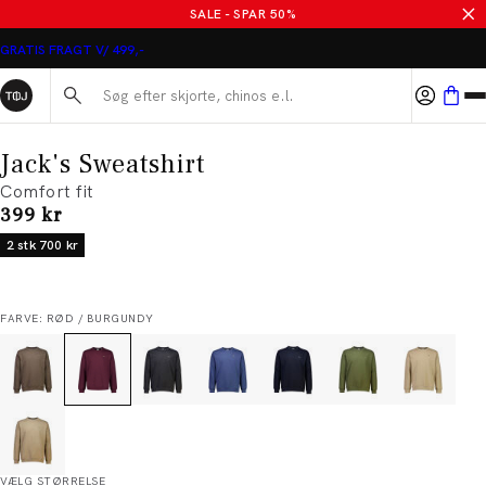
SALE - SPAR 50%
GRATIS FRAGT V/ 499,-
Søg her...
Jack's Sweatshirt
Comfort fit
I alt (inkl. rabat)
399 kr
2 stk 700 kr
FARVE: RØD / BURGUNDY
VÆLG STØRRELSE