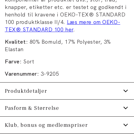
knapper, etiketter etc. er testet og godkendt i
henhold til kravene i OEKO-TEX® STANDARD
100 produktklasse II/4.
Læs mere om OEKO-
TEX® STANDARD 100 her
.
Kvalitet:
80% Bomuld, 17% Polyester, 3%
Elastan
Farve:
Sort
Varenummer:
3-9205
Produktdetaljer
Fremstillet i bomuldsblend med stretch for
Pasform & Størrelse
ekstra komfort.
Klub, bonus og medlemspriser
Findes i én størrelse.
Størrelsesguide