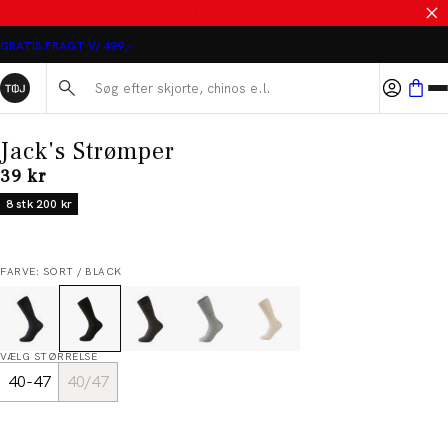
MASSER AF VARER PÅ UDSALG
GRATIS FRAGT V/ 499,-
Søg her...
Jack's Strømper
I alt (inkl. rabat)
39 kr
8 stk 200 kr
FARVE: SORT / BLACK
VÆLG STØRRELSE
40-47
40/47