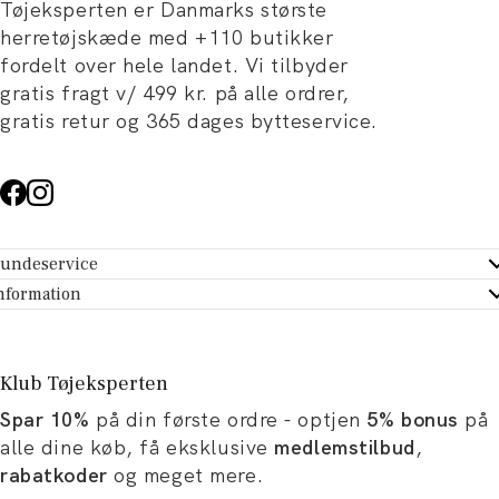
Tøjeksperten er Danmarks største
herretøjskæde med +110 butikker
fordelt over hele landet. Vi tilbyder
gratis fragt v/ 499 kr. på alle ordrer,
gratis retur og 365 dages bytteservice.
undeservice
ndeservice - Hjælpecenter
nformation
m Tøjeksperten
ontakt
tikker
turportal
Klub Tøjeksperten
spiration og artikler
rtryd dit køb
Spar 10%
på din første ordre - optjen
5% bonus
på
ørrelsesguide
avekort
alle dine køb, få eksklusive
medlemstilbud
,
b og karriere
turnering
rabatkoder
og meget mere.
okumentation