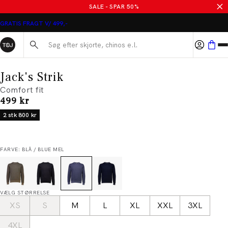
SALE - SPAR 50%
GRATIS FRAGT V/ 499,-
Søg her...
Jack's Strik
Comfort fit
I alt (inkl. rabat)
499 kr
2 stk 800 kr
FARVE: BLÅ / BLUE MEL
VÆLG STØRRELSE
XS
S
M
L
XL
XXL
3XL
4XL