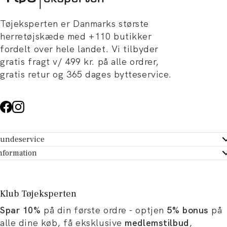
Tøjeksperten er Danmarks største
herretøjskæde med +110 butikker
fordelt over hele landet. Vi tilbyder
gratis fragt v/ 499 kr. på alle ordrer,
gratis retur og 365 dages bytteservice.
undeservice
ndeservice - Hjælpecenter
nformation
m Tøjeksperten
ontakt
tikker
turportal
Klub Tøjeksperten
spiration og artikler
rtryd dit køb
Spar 10%
på din første ordre - optjen
5% bonus
på
ørrelsesguide
avekort
alle dine køb, få eksklusive
medlemstilbud
,