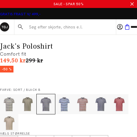
SALE - SPAR 50%
GRATIS FRAGT V/ 499,-
Søg her...
Jack's Poloshirt
Comfort fit
I alt (uden rabat)
149,50 kr
299 kr
-50 %
FARVE: SORT / BLACK B
VÆLG STØRRELSE