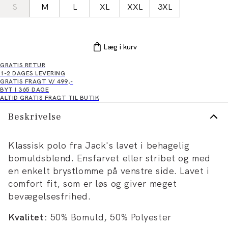
S
M
L
XL
XXL
3XL
Læg i kurv
GRATIS RETUR
1-2 DAGES LEVERING
GRATIS FRAGT V/ 499,-
BYT I 365 DAGE
ALTID GRATIS FRAGT TIL BUTIK
Beskrivelse
Klassisk polo fra Jack's lavet i behagelig
bomuldsblend. Ensfarvet eller stribet og med
en enkelt brystlomme på venstre side. Lavet i
comfort fit, som er løs og giver meget
bevægelsesfrihed.
Kvalitet:
50% Bomuld, 50% Polyester