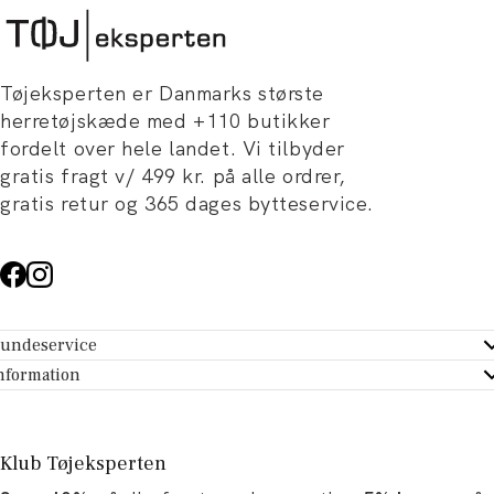
Tøjeksperten er Danmarks største
herretøjskæde med +110 butikker
fordelt over hele landet. Vi tilbyder
gratis fragt v/ 499 kr. på alle ordrer,
gratis retur og 365 dages bytteservice.
undeservice
ndeservice - Hjælpecenter
nformation
m Tøjeksperten
ontakt
tikker
turportal
Klub Tøjeksperten
spiration og artikler
rtryd dit køb