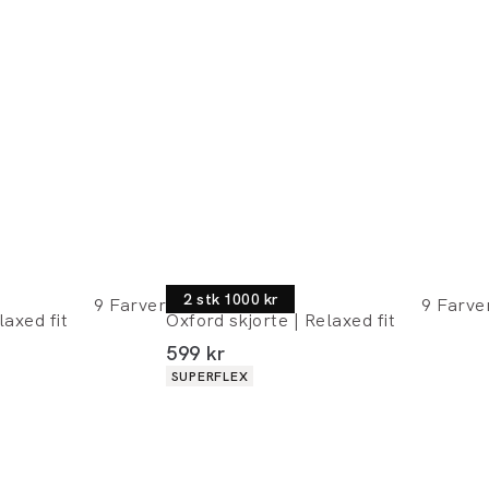
Lindbergh
2 stk 1000 kr
9
Farver
9
Farve
laxed fit
Oxford skjorte | Relaxed fit
I alt (inkl. rabat)
599 kr
Produkt egenskaber
SUPERFLEX