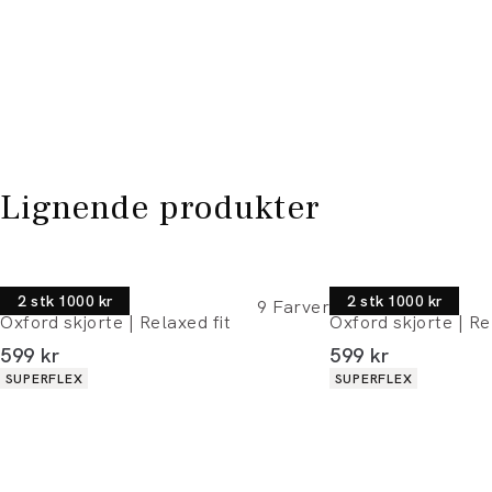
Lignende produkter
Lindbergh
Lindbergh
2 stk 1000 kr
2 stk 1000 kr
9
Farver
Oxford skjorte | Relaxed fit
Oxford skjorte | Re
I alt (inkl. rabat)
I alt (inkl. rabat)
599 kr
599 kr
Produkt egenskaber
Produkt egenskaber
SUPERFLEX
SUPERFLEX