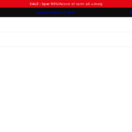
SALE - Spar 50%
Masser af varer på udsalg
Poloer i nye farver
GRATIS FRAGT V/ 499,-
B
Lindbergh
Jakkesæt fra 1499 kr.
er