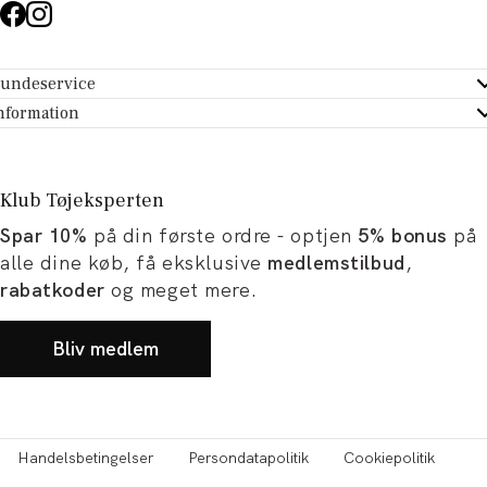
undeservice
ndeservice - Hjælpecenter
nformation
m Tøjeksperten
ontakt
tikker
turportal
Klub Tøjeksperten
spiration og artikler
rtryd dit køb
Spar 10%
på din første ordre - optjen
5% bonus
på
ørrelsesguide
avekort
alle dine køb, få eksklusive
medlemstilbud
,
b og karriere
turnering
rabatkoder
og meget mere.
okumentation
Bliv medlem
Handelsbetingelser
Persondatapolitik
Cookiepolitik