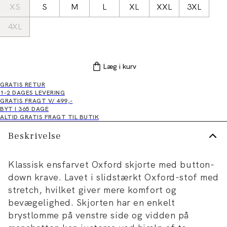
XS
S
M
L
XL
XXL
3XL
4XL
Læg i kurv
GRATIS RETUR
1-2 DAGES LEVERING
GRATIS FRAGT V/ 499,-
BYT I 365 DAGE
ALTID GRATIS FRAGT TIL BUTIK
Beskrivelse
Klassisk ensfarvet Oxford skjorte med button-
down krave. Lavet i slidstærkt Oxford-stof med
stretch, hvilket giver mere komfort og
bevægelighed. Skjorten har en enkelt
brystlomme på venstre side og vidden på