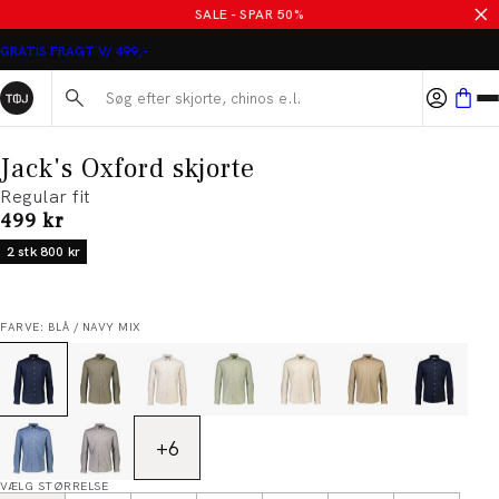
SALE - SPAR 50%
GRATIS FRAGT V/ 499,-
Søg her...
Jack's Oxford skjorte
Regular fit
I alt (inkl. rabat)
499 kr
2 stk 800 kr
FARVE: BLÅ / NAVY MIX
+
6
VÆLG STØRRELSE