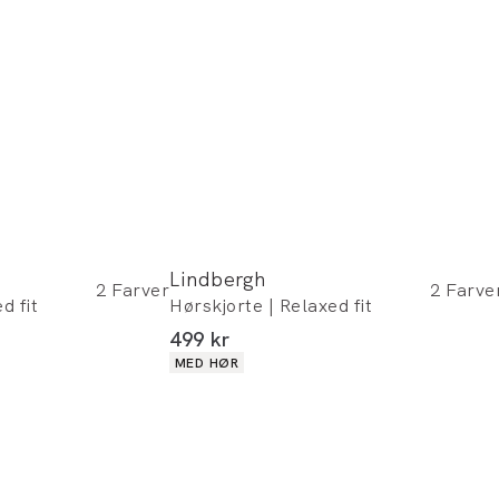
Lindbergh
2
Farver
2
Farve
d fit
Hørskjorte | Relaxed fit
I alt (inkl. rabat)
499 kr
Produkt egenskaber
MED HØR