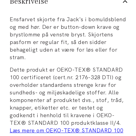
Beskrivelse
Ensfarvet skjorte fra Jack's i bomuldsblend
og med hør. Der er button-down krave og
brystlomme på venstre bryst. Skjortens
pasform er regular fit, så den sidder
behageligt uden at være for løs eller for
stram.
Dette produkt er OEKO-TEX® STANDARD
100 certificeret (cert.nr. 2176-328 DTI) og
overholder standardens strenge krav for
sundheds- og miljøskadelige stoffer. Alle
komponenter af produktet dvs., stof, tråd,
knapper, etiketter etc. er testet og
godkendt i henhold til kravene i OEKO-
TEX® STANDARD 100 produktklasse II/4.
Læs mere om OEKO-TEX® STANDARD 100