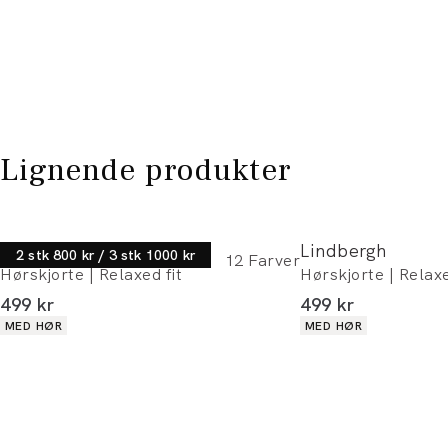
Lignende produkter
Lindbergh
Lindbergh
2 stk 800 kr / 3 stk 1000 kr
12
Farver
Hørskjorte | Relaxed fit
Hørskjorte | Relaxe
I alt (inkl. rabat)
I alt (inkl. rabat)
499 kr
499 kr
Produkt egenskaber
Produkt egenskaber
MED HØR
MED HØR