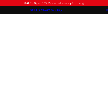
SALE - Spar 50%
Masser af varer på udsalg
Poloer i nye farver
GRATIS FRAGT V/ 499,-
B
Lindbergh
Jakkesæt fra 1499 kr.
er