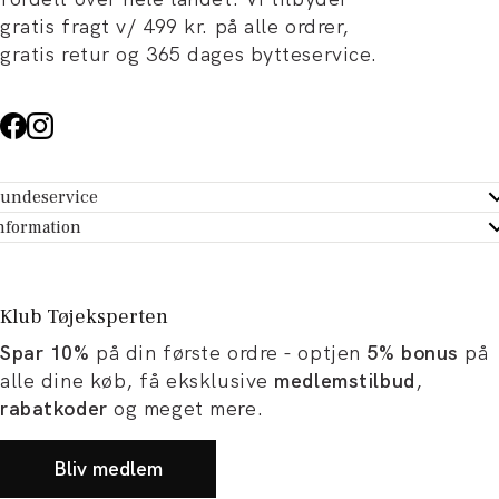
gratis fragt v/ 499 kr. på alle ordrer,
gratis retur og 365 dages bytteservice.
undeservice
ndeservice - Hjælpecenter
nformation
m Tøjeksperten
ontakt
tikker
turportal
Klub Tøjeksperten
spiration og artikler
rtryd dit køb
Spar 10%
på din første ordre - optjen
5% bonus
på
ørrelsesguide
avekort
alle dine køb, få eksklusive
medlemstilbud
,
b og karriere
turnering
rabatkoder
og meget mere.
okumentation
Bliv medlem