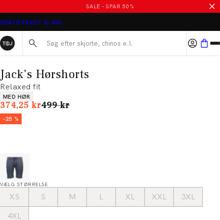
SALE - SPAR 50%
GRATIS FRAGT V/ 499,-
Søg her...
Jack's Hørshorts
Relaxed fit
Produkt egenskaber
MED HØR
I alt (uden rabat)
374,25 kr
499 kr
-25 %
VÆLG STØRRELSE
XS
S
M
L
XL
XXL
3XL
4XL