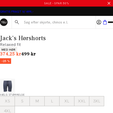
SALE - SPAR 50%
GRATIS FRAGT V/ 499,-
Søg her...
Jack's Hørshorts
Relaxed fit
Produkt egenskaber
MED HØR
I alt (uden rabat)
374,25 kr
499 kr
-25 %
VÆLG STØRRELSE
XS
S
M
L
XL
XXL
3XL
4XL