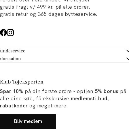
gratis fragt v/ 499 kr. på alle ordrer,
gratis retur og 365 dages bytteservice.
undeservice
ndeservice - Hjælpecenter
nformation
m Tøjeksperten
ontakt
tikker
turportal
Klub Tøjeksperten
spiration og artikler
rtryd dit køb
Spar 10%
på din første ordre - optjen
5% bonus
på
ørrelsesguide
avekort
alle dine køb, få eksklusive
medlemstilbud
,
b og karriere
turnering
rabatkoder
og meget mere.
okumentation
Bliv medlem