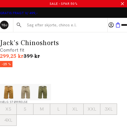
SALE - SPAR 50%
GRATIS FRAGT V/ 499,-
Søg her...
Jack's Chinoshorts
Comfort fit
I alt (uden rabat)
299,25 kr
399 kr
-25 %
VÆLG STØRRELSE
XS
S
M
L
XL
XXL
3XL
4XL