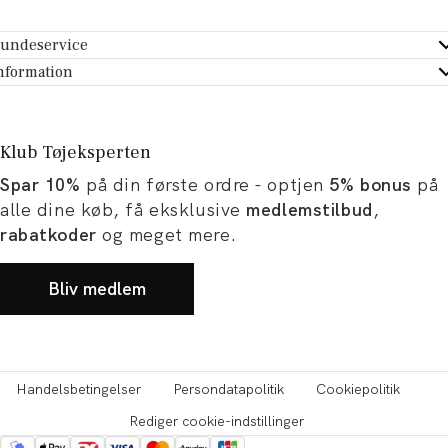
undeservice
ndeservice - Hjælpecenter
nformation
m Tøjeksperten
ontakt
tikker
turportal
Klub Tøjeksperten
spiration og artikler
rtryd dit køb
Spar 10%
på din første ordre - optjen
5% bonus
på
ørrelsesguide
avekort
alle dine køb, få eksklusive
medlemstilbud
,
b og karriere
turnering
rabatkoder
og meget mere.
okumentation
Bliv medlem
Handelsbetingelser
Persondatapolitik
Cookiepolitik
Rediger cookie-indstillinger