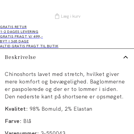
Læg i kurv
GRATIS RETUR
1-2 DAGES LEVERING
GRATIS FRAGT V/ 499,-
BYT I 365 DAGE
ALTID GRATIS FRAGT TIL BUTIK
Beskrivelse
Chinoshorts lavet med stretch, hvilket giver
mere komfort og bevægelighed. Baglommerne
er paspolerede og der er to lommer i siden.
Den nederste kant på shortsene er opsmøget.
Kvalitet:
98% Bomuld, 2% Elastan
Farve:
Blå
Varenummer:
3-550043