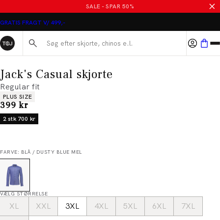
SALE - SPAR 50%
GRATIS FRAGT V/ 499,-
Søg her...
Jack's Casual skjorte
Regular fit
Produkt egenskaber
PLUS SIZE
I alt (inkl. rabat)
399 kr
2 stk 700 kr
FARVE: BLÅ / DUSTY BLUE MEL
VÆLG STØRRELSE
XL
XXL
3XL
4XL
5XL
6XL
7XL