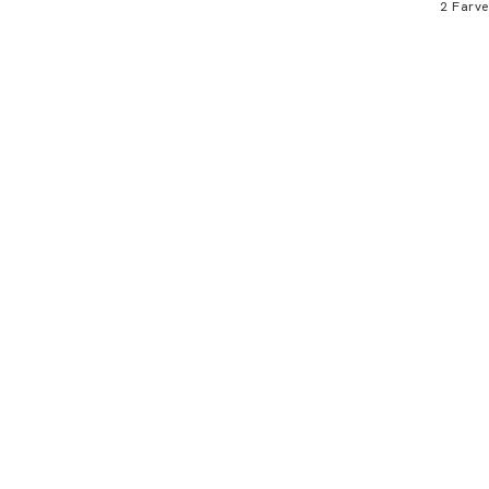
2
Farve
Bliv medlem
* Rabatten gælder alle ikke-nedsatte varer.