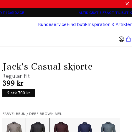
Relaxed loose fit Chinos - 2 stk 800 kr
YT I 365 DAGE
ALTID GRATIS FRAGT TIL BUTIK
Bison
Cashmere Touch Bukser
Kundeservice
Find butik
Inspiration & Artikler
Jack's Casual skjorte
Regular fit
I alt (inkl. rabat)
399 kr
2 stk 700 kr
FARVE: BRUN / DEEP BROWN MEL