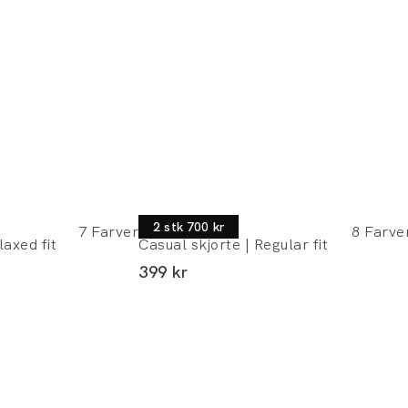
Jack's
2 stk 700 kr
7
Farver
8
Farve
laxed fit
Casual skjorte | Regular fit
I alt (inkl. rabat)
399 kr