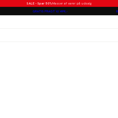
SALE - Spar 50%
Masser af varer på udsalg
Poloer i nye farver
GRATIS FRAGT V/ 499,-
B
Lindbergh
Jakkesæt fra 1499 kr.
er