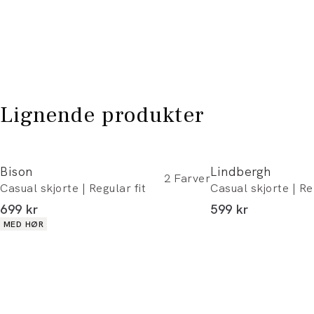
Lignende produkter
Bison
Lindbergh
2
Farver
Casual skjorte | Regular fit
Casual skjorte | Re
I alt (inkl. rabat)
I alt (inkl. rabat)
699 kr
599 kr
Produkt egenskaber
MED HØR