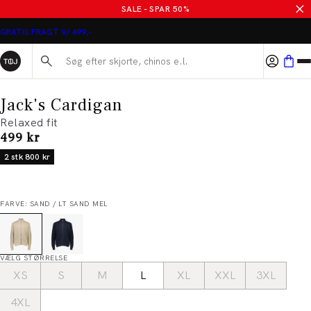
SALE - SPAR 50%
GRATIS FRAGT V/ 499,-
Søg her...
Jack's Cardigan
Relaxed fit
I alt (inkl. rabat)
499 kr
2 stk 800 kr
FARVE: SAND / LT SAND MEL
VÆLG STØRRELSE
XS
S
M
L
XL
XXL
3XL
4XL