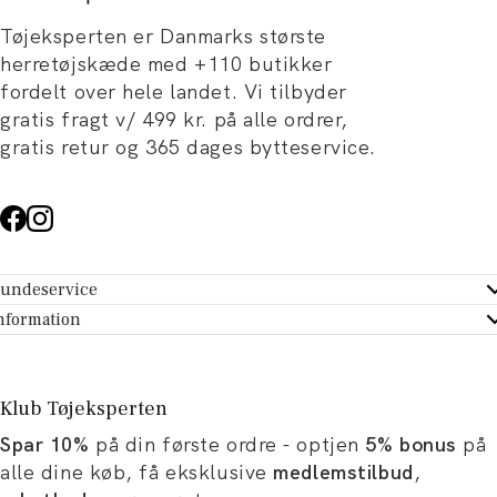
Tøjeksperten er Danmarks største
herretøjskæde med +110 butikker
fordelt over hele landet. Vi tilbyder
gratis fragt v/ 499 kr. på alle ordrer,
gratis retur og 365 dages bytteservice.
undeservice
ndeservice - Hjælpecenter
nformation
m Tøjeksperten
ontakt
tikker
turportal
Klub Tøjeksperten
spiration og artikler
rtryd dit køb
Spar 10%
på din første ordre - optjen
5% bonus
på
ørrelsesguide
avekort
alle dine køb, få eksklusive
medlemstilbud
,
b og karriere
turnering