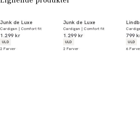
Lignende produkter
Email:
sales@pwtbrands.com
Din bonus kan bruges allerede næste gang du
handler - og gælder både i butik og online.
Junk de Luxe
Junk de Luxe
Lindb
Cardigan | Comfort fit
Cardigan | Comfort fit
Cardiga
Du kan indløse din bonus 365 dage om året i
I alt (inkl. rabat)
I alt (inkl. rabat)
I alt 
1.299 kr
1.299 kr
799 k
alle butikker og online.
Produkt egenskaber
Produkt egenskaber
Produ
ULD
ULD
ULD
2
Farver
2
Farver
6
Farve
Bliv medlem
* Rabatten gælder alle ikke-nedsatte varer.