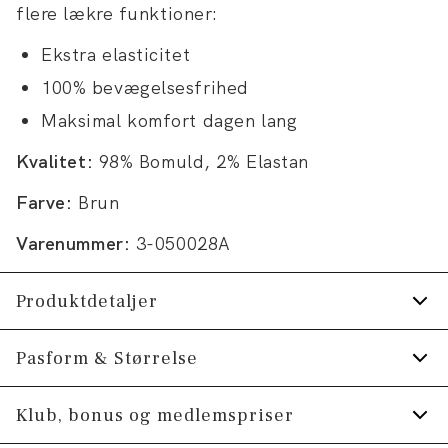
flere lækre funktioner:
Ekstra elasticitet
100% bevægelsesfrihed
Maksimal komfort dagen lang
Kvalitet:
98% Bomuld, 2% Elastan
Farve:
Brun
Varenummer:
3-050028A
Produktdetaljer
Mærke med logo på linningen.
Pasform & Størrelse
Lavet med Superflex, der giver ekstra
Fit:
Regular fit
Klub, bonus og medlemspriser
elasticitet og komfort.