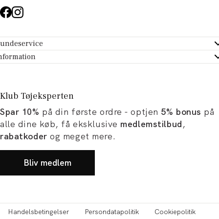
undeservice
ndeservice - Hjælpecenter
nformation
m Tøjeksperten
ontakt
tikker
turportal
Klub Tøjeksperten
spiration og artikler
rtryd dit køb
Spar 10%
på din første ordre - optjen
5% bonus
på
ørrelsesguide
avekort
alle dine køb, få eksklusive
medlemstilbud
,
b og karriere
turnering
rabatkoder
og meget mere.
okumentation
Bliv medlem
Handelsbetingelser
Persondatapolitik
Cookiepolitik