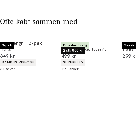
* Rabatten gælder alle ikke-nedsatte varer.
Ofte købt sammen med
Lindbergh | 3-pak
Lindbergh
Lindb
3-pak
Populært valg
3-pak
Tights
Chinos | Relaxed loose fit
Tights
2 stk 800 kr
I alt (inkl. rabat)
I alt (inkl. rabat)
I alt 
349 kr
499 kr
299 k
Produkt egenskaber
Produkt egenskaber
BAMBUS VISKOSE
SUPERFLEX
3
Farver
19
Farver