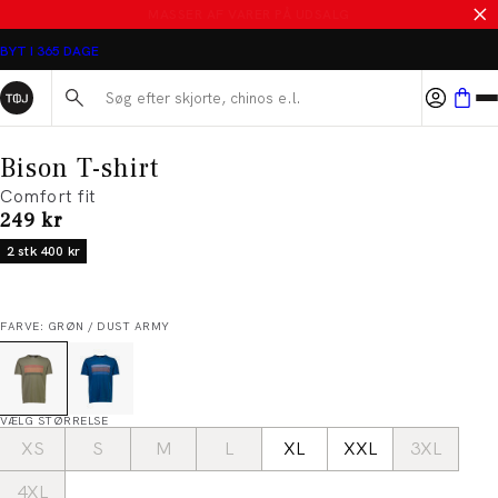
SALE - SPAR 50%
BYT I 365 DAGE
Søg her...
Bison T-shirt
Comfort fit
I alt (inkl. rabat)
249 kr
2 stk 400 kr
FARVE: GRØN / DUST ARMY
VÆLG STØRRELSE
XS
S
M
L
XL
XXL
3XL
4XL