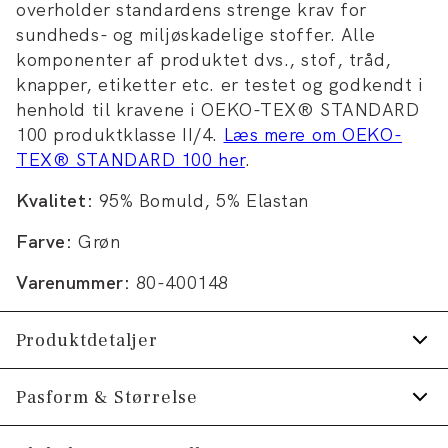
overholder standardens strenge krav for
sundheds- og miljøskadelige stoffer. Alle
komponenter af produktet dvs., stof, tråd,
knapper, etiketter etc. er testet og godkendt i
henhold til kravene i OEKO-TEX® STANDARD
100 produktklasse II/4.
Læs mere om OEKO-
TEX® STANDARD 100 her
.
Kvalitet:
95% Bomuld, 5% Elastan
Farve:
Grøn
Varenummer:
80-400148
Produktdetaljer
T-shirten har rund hals.
Pasform & Størrelse
Fremstillet i bomuldsblend med stretch for