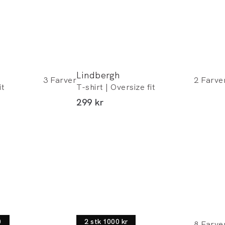
Lindbergh
3
Farver
2
Farve
it
T-shirt | Oversize fit
I alt (inkl. rabat)
299 kr
Lindbergh
0
2 stk 1000 kr
8
Farve