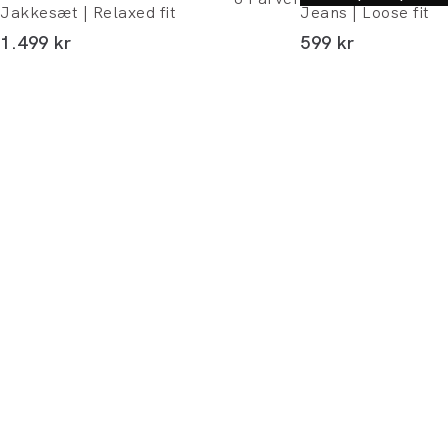
Jakkesæt | Relaxed fit
Jeans | Loose fit
I alt (inkl. rabat)
I alt (inkl. rabat)
1.499 kr
599 kr