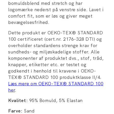
bomuldsblend med stretch og har
logomærke nederst på venstre side. Lavet i
comfort fit, som er løs og giver meget
bevægelsesfrihed.
Dette produkt er OEKO-TEX® STANDARD
100 certificeret (cert.nr. 2176-328 DTI) og
overholder standardens strenge krav for
sundheds- og miljøskadelige stoffer. Alle
komponenter af produktet dvs., stof, tråd,
knapper, etiketter etc. er testet og
godkendt i henhold til kravene i OEKO-
TEX® STANDARD 100 produktklasse II/4.
Læs mere om OEKO-TEX® STANDARD 100
her
.
Kvalitet:
95% Bomuld, 5% Elastan
Farve:
Sand