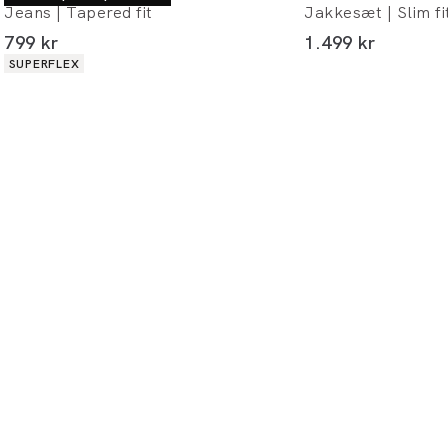
Jeans | Tapered fit
Jakkesæt | Slim fi
I alt (inkl. rabat)
I alt (inkl. rabat)
799 kr
1.499 kr
Produkt egenskaber
SUPERFLEX