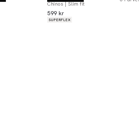
Chinos | Slim fit
I alt (inkl. rabat)
599 kr
Produkt egenskaber
SUPERFLEX