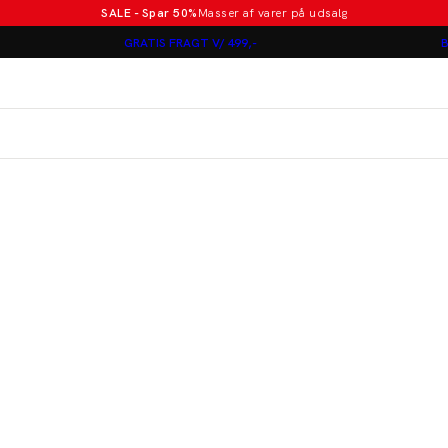
SALE - Spar 50%
Masser af varer på udsalg
Poloer i nye farver
GRATIS FRAGT V/ 499,-
B
Lindbergh
Jakkesæt fra 1499 kr.
er