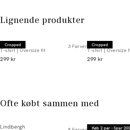
Lignende produkter
Lindbergh
Lindbergh
Cropped
Cropped
3
Farver
T-shirt | Oversize fit
T-shirt | Oversize f
I alt (inkl. rabat)
I alt (inkl. rabat)
299 kr
299 kr
Ofte købt sammen med
Lindbergh
Lindbergh
Køb 2 par - Spar 20
8
Farver