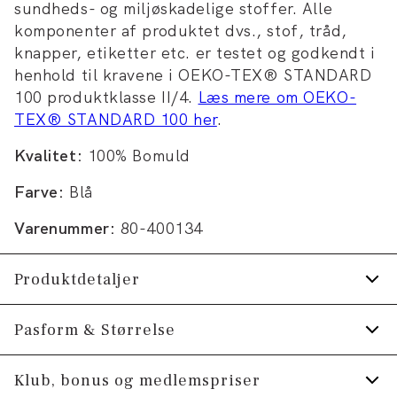
sundheds- og miljøskadelige stoffer. Alle
komponenter af produktet dvs., stof, tråd,
knapper, etiketter etc. er testet og godkendt i
henhold til kravene i OEKO-TEX® STANDARD
100 produktklasse II/4.
Læs mere om OEKO-
TEX® STANDARD 100 her
.
Kvalitet:
100% Bomuld
Farve:
Blå
Varenummer:
80-400134
Produktdetaljer
Fremstillet i 100% bomuld.
Pasform & Størrelse
T-shirten har rund hals.
Fit:
Comfort fit
Klub, bonus og medlemspriser
Lomme på venstre bryst.