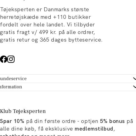
Tøjeksperten er Danmarks største
herretøjskæde med +110 butikker
fordelt over hele landet. Vi tilbyder
gratis fragt v/ 499 kr. på alle ordrer,
gratis retur og 365 dages bytteservice.
undeservice
ndeservice - Hjælpecenter
nformation
m Tøjeksperten
ontakt
tikker
turportal
Klub Tøjeksperten
spiration og artikler
rtryd dit køb
Spar 10%
på din første ordre - optjen
5% bonus
på
ørrelsesguide
avekort
alle dine køb, få eksklusive
medlemstilbud
,
b og karriere
turnering