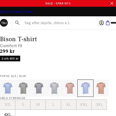
SALE - SPAR 50%
GRATIS FRAGT V/ 499,-
Søg her...
Bison T-shirt
Comfort fit
I alt (inkl. rabat)
299 kr
2 stk 400 kr
FARVE: BLÅ / BLUE
VÆLG STØRRELSE
XS
S
M
L
XL
XXL
3XL
4XL