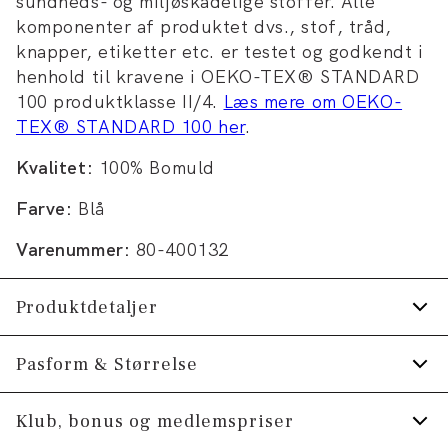
sundheds- og miljøskadelige stoffer. Alle
komponenter af produktet dvs., stof, tråd,
knapper, etiketter etc. er testet og godkendt i
henhold til kravene i OEKO-TEX® STANDARD
100 produktklasse II/4.
Læs mere om OEKO-
TEX® STANDARD 100 her
.
Kvalitet:
100% Bomuld
Farve:
Blå
Varenummer:
80-400132
Produktdetaljer
Logo på venstre ærme.
Pasform & Størrelse
Logomærke nederst på venstre side.
Fit:
Comfort fit
Klub, bonus og medlemspriser
Logo printet henover brystet.