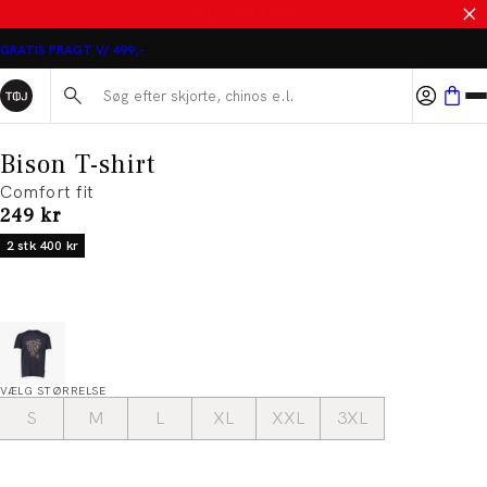
MASSER AF VARER PÅ UDSALG
GRATIS FRAGT V/ 499,-
Søg her...
Bison T-shirt
Comfort fit
I alt (inkl. rabat)
249 kr
2 stk 400 kr
VÆLG STØRRELSE
S
M
L
XL
XXL
3XL