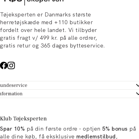
Tøjeksperten er Danmarks største
herretøjskæde med +110 butikker
fordelt over hele landet. Vi tilbyder
gratis fragt v/ 499 kr. på alle ordrer,
gratis retur og 365 dages bytteservice.
undeservice
ndeservice - Hjælpecenter
nformation
m Tøjeksperten
ontakt
tikker
turportal
Klub Tøjeksperten
spiration og artikler
rtryd dit køb
Spar 10%
på din første ordre - optjen
5% bonus
på
ørrelsesguide
avekort
alle dine køb, få eksklusive
medlemstilbud
,