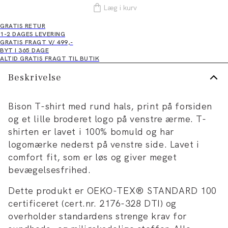
Læg i kurv
GRATIS RETUR
1-2 DAGES LEVERING
GRATIS FRAGT V/ 499,-
BYT I 365 DAGE
ALTID GRATIS FRAGT TIL BUTIK
Beskrivelse
Bison T-shirt med rund hals, print på forsiden
og et lille broderet logo på venstre ærme. T-
shirten er lavet i 100% bomuld og har
logomærke nederst på venstre side. Lavet i
comfort fit, som er løs og giver meget
bevægelsesfrihed.
Dette produkt er OEKO-TEX® STANDARD 100
certificeret (cert.nr. 2176-328 DTI) og
overholder standardens strenge krav for