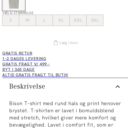
VÆLG STØRRELSE
S
M
L
XL
XXL
3XL
Læg i kurv
GRATIS RETUR
1-2 DAGES LEVERING
GRATIS FRAGT V/ 499,-
BYT I 365 DAGE
ALTID GRATIS FRAGT TIL BUTIK
Beskrivelse
Bison T-shirt med rund hals og print henover
brystet. T-shirten er lavet i bomuldsblend
med stretch, hvilket giver mere komfort og
bevægelighed. Lavet i comfort fit, som er