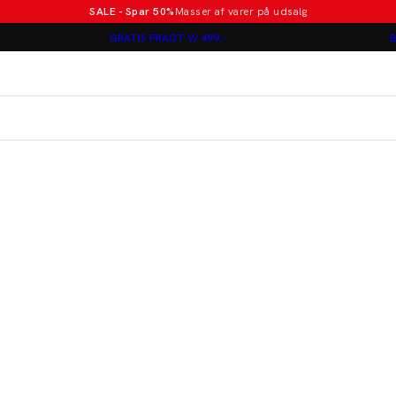
SALE - Spar 50%
Masser af varer på udsalg
Poloer i nye farver
GRATIS FRAGT V/ 499,-
B
Lindbergh
Jakkesæt fra 1499 kr.
er