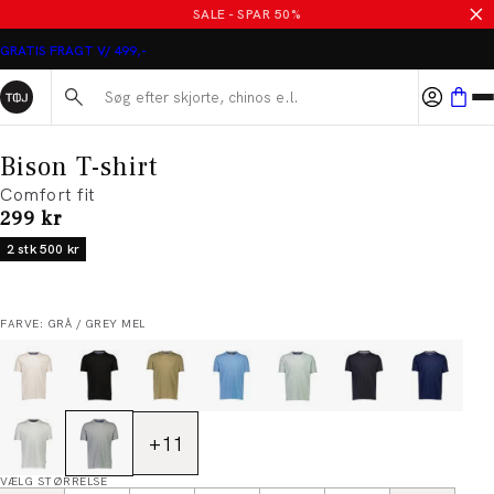
SALE - SPAR 50%
GRATIS FRAGT V/ 499,-
Søg her...
Bison T-shirt
Comfort fit
I alt (inkl. rabat)
299 kr
2 stk 500 kr
FARVE: GRÅ / GREY MEL
+
11
VÆLG STØRRELSE