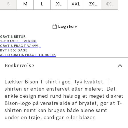
S
M
L
XL
XXL
3XL
4XL
Læg i kurv
GRATIS RETUR
1-2 DAGES LEVERING
GRATIS FRAGT V/ 499,-
BYT I 365 DAGE
ALTID GRATIS FRAGT TIL BUTIK
Beskrivelse
Lækker Bison T-shirt i god, tyk kvalitet. T-
shirten er enten ensfarvet eller meleret. Det
enkle design med rund hals og et meget diskret
Bison-logo på venstre side af brystet, gør at T-
shirten nemt kan bruges både alene samt
under en trøje, cardigan eller blazer.