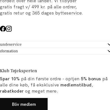
fordelt over hele landet. Vi tilbyder
gratis fragt v/ 499 kr. på alle ordrer,
gratis retur og 365 dages bytteservice.
undeservice
ndeservice - Hjælpecenter
nformation
m Tøjeksperten
ontakt
tikker
turportal
Klub Tøjeksperten
spiration og artikler
rtryd dit køb
Spar 10%
på din første ordre - optjen
5% bonus
på
ørrelsesguide
avekort
alle dine køb, få eksklusive
medlemstilbud
,
b og karriere
turnering
rabatkoder
og meget mere.
okumentation
Bliv medlem