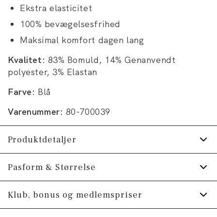
Ekstra elasticitet
100% bevægelsesfrihed
Maksimal komfort dagen lang
Kvalitet:
83% Bomuld, 14% Genanvendt
polyester, 3% Elastan
Farve:
Blå
Varenummer:
80-700039
Produktdetaljer
Lavet med Superflex, der giver ekstra
Pasform & Størrelse
elasticitet og komfort.
Fit:
Comfort fit
Klub, bonus og medlemspriser
Fremstillet med genanvendt polyester.
Trøjen har rund hals.
Lidt løsere pasform, som giver god