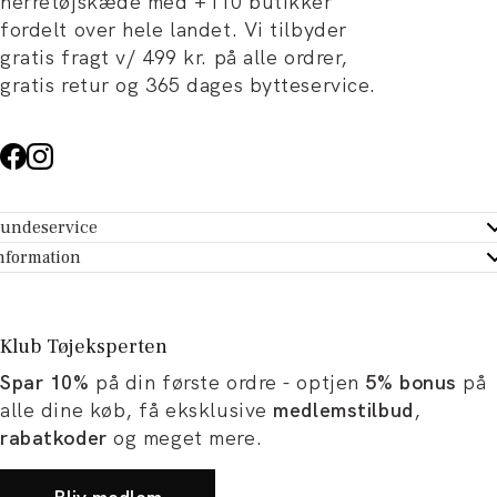
herretøjskæde med +110 butikker
fordelt over hele landet. Vi tilbyder
gratis fragt v/ 499 kr. på alle ordrer,
gratis retur og 365 dages bytteservice.
undeservice
ndeservice - Hjælpecenter
nformation
m Tøjeksperten
ontakt
tikker
turportal
Klub Tøjeksperten
spiration og artikler
rtryd dit køb
Spar 10%
på din første ordre - optjen
5% bonus
på
ørrelsesguide
avekort
alle dine køb, få eksklusive
medlemstilbud
,
b og karriere
turnering
rabatkoder
og meget mere.
okumentation