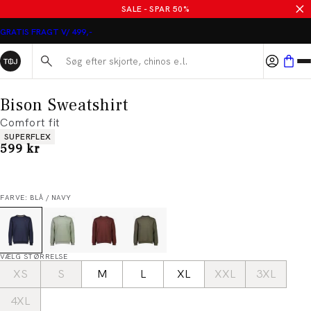
SALE - SPAR 50%
GRATIS FRAGT V/ 499,-
Søg her...
Bison Sweatshirt
Comfort fit
Produkt egenskaber
SUPERFLEX
I alt (inkl. rabat)
599 kr
FARVE: BLÅ / NAVY
VÆLG STØRRELSE
XS
S
M
L
XL
XXL
3XL
4XL