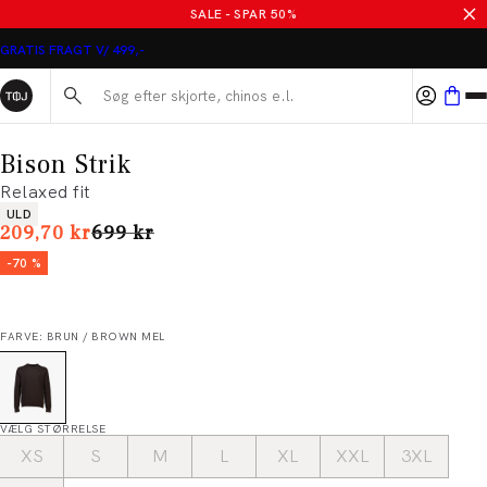
SALE - SPAR 50%
GRATIS FRAGT V/ 499,-
Søg her...
Bison Strik
Relaxed fit
Produkt egenskaber
ULD
I alt (uden rabat)
209,70 kr
699 kr
-70 %
FARVE: BRUN / BROWN MEL
VÆLG STØRRELSE
XS
S
M
L
XL
XXL
3XL