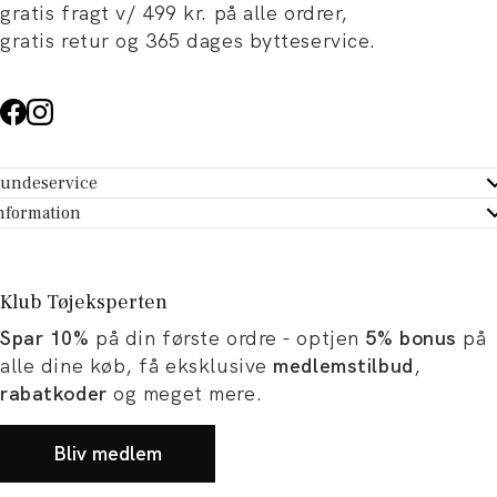
gratis fragt v/ 499 kr. på alle ordrer,
gratis retur og 365 dages bytteservice.
undeservice
ndeservice - Hjælpecenter
nformation
m Tøjeksperten
ontakt
tikker
turportal
Klub Tøjeksperten
spiration og artikler
rtryd dit køb
Spar 10%
på din første ordre - optjen
5% bonus
på
ørrelsesguide
avekort
alle dine køb, få eksklusive
medlemstilbud
,
b og karriere
turnering
rabatkoder
og meget mere.
okumentation
Bliv medlem