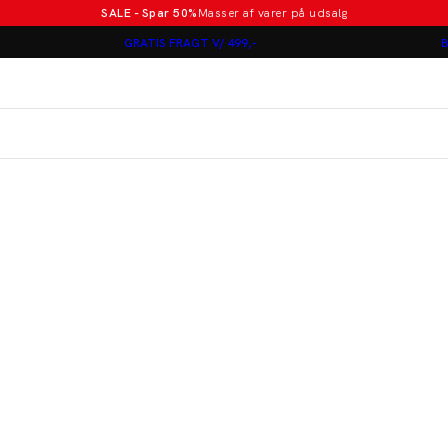
SALE - Spar 50%
Masser af varer på udsalg
Poloer i nye farver
GRATIS FRAGT V/ 499,-
B
Lindbergh
Jakkesæt fra 1499 kr.
er