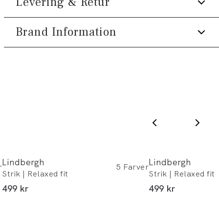
Levering & Retur
Tilmeld dig Klub Tøjeksperten helt gratis.
Broderet logo på venstre bryst.
bevægelsesfrihed
Produktnr.: 80-801055
Model:
Modellen er 188 centimeter høj, og
Spar 10% på din første ordre *
Brand Information
1-2 hverdage.
har et brystmål på 102 centimeter.,
Optjen 5% bonus på alle dine køb
Levering med GLS: 29,-
Modellen er iført en størrelse M.
PWT Brands
Gratis levering til pakkeboks ved køb for
Størrelsesguide
Få adgang til medlemspriser
(Er du allerede
Gøteborgvej 15-17
499,-
medlem skal du logge ind)
9200 Aalborg SV
Gratis retur og pengene tilbage i 365
dage.
Email:
sales@pwtbrands.com
Din bonus kan bruges allerede næste gang
du handler - og gælder både i butik og
online.
Du kan indløse din bonus 365 dage om året i
Lindbergh
Lindbergh
alle butikker og online.
r
5
Farver
Strik | Relaxed fit
Strik | Relaxed fit
I alt (inkl. rabat)
I alt (inkl. rabat)
499 kr
499 kr
Bliv medlem
* Rabatten gælder alle ikke-nedsatte varer.