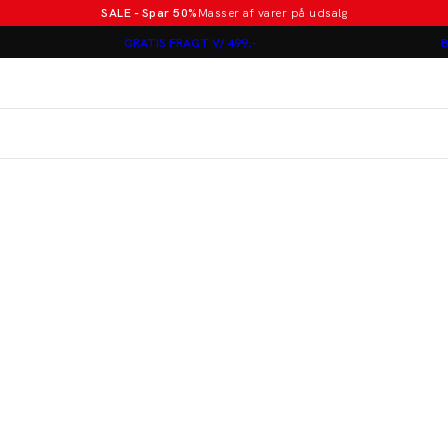
SALE - Spar 50%
Masser af varer på udsalg
Poloer i nye farver
GRATIS FRAGT V/ 499,-
B
Lindbergh
Jakkesæt fra 1499 kr.
er