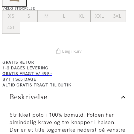
VÆLG STØRRELSE
XS
S
M
L
XL
XXL
3XL
4XL
Læg i kurv
GRATIS RETUR
1-2 DAGES LEVERING
GRATIS FRAGT V/ 499,-
BYT I 365 DAGE
ALTID GRATIS FRAGT TIL BUTIK
Beskrivelse
Strikket polo i 100% bomuld. Poloen har
almindelig krave og tre knapper i halsen.
Der er et lille logomærke nederst på venstre