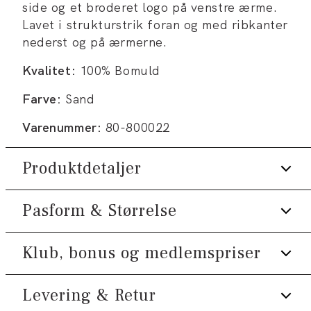
side og et broderet logo på venstre ærme.
Lavet i strukturstrik foran og med ribkanter
nederst og på ærmerne.
Kvalitet:
100% Bomuld
Farve:
Sand
Varenummer:
80-800022
Produktdetaljer
Pasform & Størrelse
Broderi på venstre ærme.
Knappestolpe med tre knapper.
Klub, bonus og medlemspriser
Fit:
Comfort fit
Logomærke nederst på venstre side.
Fremstillet i 100% bomuld.
Lidt løsere pasform, som giver god
Levering & Retur
Tilmeld dig Klub Tøjeksperten helt gratis.
bevægelsesfrihed
Ribkant nederst.