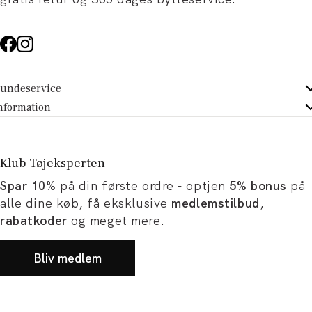
undeservice
ndeservice - Hjælpecenter
nformation
m Tøjeksperten
ontakt
tikker
turportal
Klub Tøjeksperten
spiration og artikler
rtryd dit køb
Spar 10%
på din første ordre - optjen
5% bonus
på
ørrelsesguide
avekort
alle dine køb, få eksklusive
medlemstilbud
,
b og karriere
turnering
rabatkoder
og meget mere.
okumentation
Bliv medlem