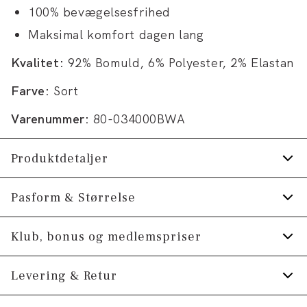
100% bevægelsesfrihed
Maksimal komfort dagen lang
Kvalitet:
92% Bomuld, 6% Polyester, 2% Elastan
Farve:
Sort
Varenummer:
80-034000BWA
Produktdetaljer
Logomærke bagpå.
Pasform & Størrelse
Fremstillet i behagelig bomuldsblend.
Fit:
Tapered fit
Klub, bonus og medlemspriser
Der er to lommer, samt en møntlomme, foran
på bukserne og to baglommer bagpå.
Lidt mere tætsiddende ved hofterne og
Tilmeld dig Klub Tøjeksperten helt gratis.
Levering & Retur
smallere over lår og ned ad benet
Lavet med Superflex, der giver ekstra
elasticitet og komfort.