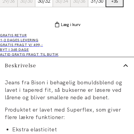
29/36
30/30
30/32
30/34
30/36
31/30
+
35
Læg i kurv
GRATIS RETUR
1-2 DAGES LEVERING
GRATIS FRAGT V/ 499,-
BYT I 365 DAGE
ALTID GRATIS FRAGT TIL BUTIK
Beskrivelse
Jeans fra Bison i behagelig bomuldsblend og
lavet i tapered fit, så bukserne er løsere ved
lårene og bliver smallere nede ad benet.
Produktet er lavet med Superflex, som giver
flere lækre funktioner:
Ekstra elasticitet