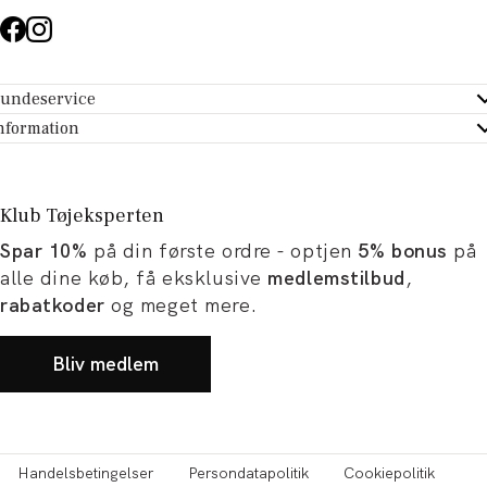
undeservice
ndeservice - Hjælpecenter
nformation
m Tøjeksperten
ontakt
tikker
turportal
Klub Tøjeksperten
spiration og artikler
rtryd dit køb
Spar 10%
på din første ordre - optjen
5% bonus
på
ørrelsesguide
avekort
alle dine køb, få eksklusive
medlemstilbud
,
b og karriere
turnering
rabatkoder
og meget mere.
okumentation
Bliv medlem
Handelsbetingelser
Persondatapolitik
Cookiepolitik