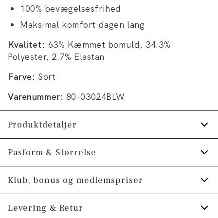
100% bevægelsesfrihed
Maksimal komfort dagen lang
Kvalitet:
63% Kæmmet bomuld, 34.3%
Polyester, 2.7% Elastan
Farve:
Sort
Varenummer:
80-03024BLW
Produktdetaljer
Mærke med logo på linningen.
Pasform & Størrelse
Jeansene har gylp med lynlås.
Fit:
Tapered fit
Klub, bonus og medlemspriser
Lavet med Superflex, der giver ekstra
elasticitet og komfort.
Lidt mere tætsiddende ved hofterne og
Tilmeld dig Klub Tøjeksperten helt gratis.
Levering & Retur
smallere over lår og ned ad benet
Der er to lommer, samt en møntlomme, foran