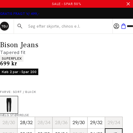
SALE - SPAR 50%
GRATIS FRAGT V/ 499,-
Søg her...
Bison Jeans
Tapered fit
Produkt egenskaber
SUPERFLEX
I alt (inkl. rabat)
699 kr
Køb 2 par - Spar 200
FARVE: SORT / BLACK
VÆLG STØRRELSE
28/30
28/32
28/34
28/36
29/30
29/32
29/34