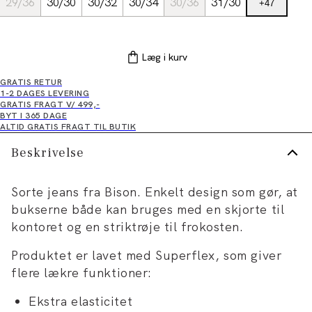
29/36
30/30
30/32
30/34
30/36
31/30
+
47
Læg i kurv
GRATIS RETUR
1-2 DAGES LEVERING
GRATIS FRAGT V/ 499,-
BYT I 365 DAGE
ALTID GRATIS FRAGT TIL BUTIK
Beskrivelse
Sorte jeans fra Bison. Enkelt design som gør, at
bukserne både kan bruges med en skjorte til
kontoret og en striktrøje til frokosten.
Produktet er lavet med Superflex, som giver
flere lækre funktioner:
Ekstra elasticitet