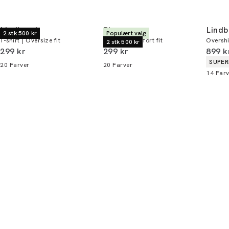
Lindbergh
Bison
Lindb
2 stk 500 kr
Populært valg
T-shirt | Oversize fit
T-shirt | Comfort fit
Overshir
2 stk 500 kr
I alt (inkl. rabat)
I alt (inkl. rabat)
I alt 
299 kr
299 kr
899 k
Produ
SUPER
20
Farver
20
Farver
14
Farv