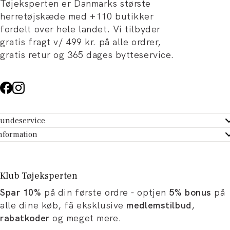
Tøjeksperten er Danmarks største
herretøjskæde med +110 butikker
fordelt over hele landet. Vi tilbyder
gratis fragt v/ 499 kr. på alle ordrer,
gratis retur og 365 dages bytteservice.
undeservice
ndeservice - Hjælpecenter
nformation
m Tøjeksperten
ontakt
tikker
turportal
Klub Tøjeksperten
spiration og artikler
rtryd dit køb
Spar 10%
på din første ordre - optjen
5% bonus
på
ørrelsesguide
avekort
alle dine køb, få eksklusive
medlemstilbud
,
b og karriere
turnering
rabatkoder
og meget mere.
okumentation