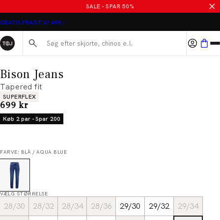
SALE - SPAR 50%
GRATIS FRAGT V/ 499,-
Søg her...
Bison Jeans
Tapered fit
Produkt egenskaber
SUPERFLEX
I alt (inkl. rabat)
699 kr
Køb 2 par - Spar 200
FARVE: BLÅ / AQUA BLUE
VÆLG STØRRELSE
28/30
28/32
28/34
28/36
29/30
29/32
29/34