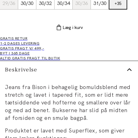
29/36
30/30
30/32
30/34
30/36
31/30
+
35
Læg i kurv
GRATIS RETUR
1-2 DAGES LEVERING
GRATIS FRAGT V/ 499,-
BYT I 365 DAGE
ALTID GRATIS FRAGT TIL BUTIK
Beskrivelse
Jeans fra Bison i behagelig bomuldsblend med
stretch og lavet i tapered fit, som er lidt mere
tætsiddende ved hofterne og smallere over lår
og ned ad benet. Bukserne har slid på midten
af forsiden og en smule bagpå.
Produktet er lavet med Superflex, som giver