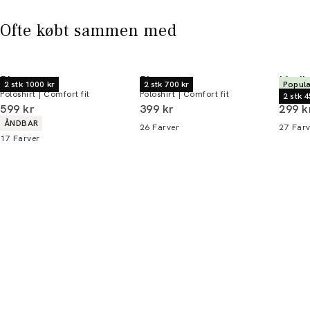
Ofte købt sammen med
Bison
Bison
Lindb
2 stk 1000 kr
2 stk 700 kr
Populæ
Poloshirt | Comfort fit
Poloshirt | Comfort fit
T-shirt 
2 stk 4
I alt (inkl. rabat)
I alt (inkl. rabat)
I alt 
599 kr
399 kr
299 k
Produkt egenskaber
ÅNDBAR
26
Farver
27
Farv
17
Farver