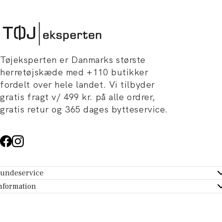
Tøjeksperten er Danmarks største
herretøjskæde med +110 butikker
fordelt over hele landet. Vi tilbyder
gratis fragt v/ 499 kr. på alle ordrer,
gratis retur og 365 dages bytteservice.
undeservice
ndeservice - Hjælpecenter
nformation
m Tøjeksperten
ontakt
tikker
turportal