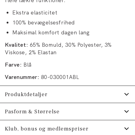
flere lækre funktioner:
Ekstra elasticitet
100% bevægelsesfrihed
Maksimal komfort dagen lang
Kvalitet:
65% Bomuld, 30% Polyester, 3%
Viskose, 2% Elastan
Farve:
Blå
Varenummer:
80-030001ABL
Produktdetaljer
Lys vask.
Pasform & Størrelse
Lavet med Superflex, der giver ekstra
Fit:
Tapered fit
Klub, bonus og medlemspriser
elasticitet og komfort.