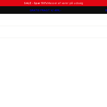
SALE - Spar 50%
Masser af varer på udsalg
Poloer i nye farver
GRATIS FRAGT V/ 499,-
B
Lindbergh
Jakkesæt fra 1499 kr.
er