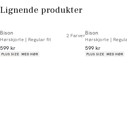
Lignende produkter
Bison
Bison
2
Farver
Hørskjorte | Regular fit
Hørskjorte | Regula
I alt (inkl. rabat)
I alt (inkl. rabat)
599 kr
599 kr
Produkt egenskaber
Produkt egenskaber
PLUS SIZE
MED HØR
PLUS SIZE
MED HØR