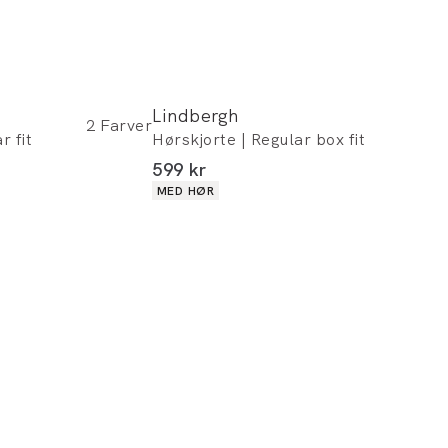
Lindbergh
2
Farver
r fit
Hørskjorte | Regular box fit
I alt (inkl. rabat)
599 kr
Produkt egenskaber
MED HØR