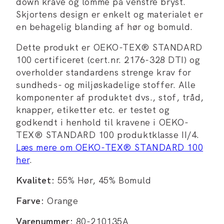
down krave og lomme på venstre bryst.
Skjortens design er enkelt og materialet er
en behagelig blanding af hør og bomuld.
Dette produkt er OEKO-TEX® STANDARD
100 certificeret (cert.nr. 2176-328 DTI) og
overholder standardens strenge krav for
sundheds- og miljøskadelige stoffer. Alle
komponenter af produktet dvs., stof, tråd,
knapper, etiketter etc. er testet og
godkendt i henhold til kravene i OEKO-
TEX® STANDARD 100 produktklasse II/4.
Læs mere om OEKO-TEX® STANDARD 100
her
.
Kvalitet:
55% Hør, 45% Bomuld
Farve:
Orange
Varenummer:
80-210135A