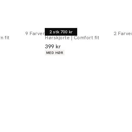
Morgan
2 stk 700 kr
9
Farver
2
Farve
n fit
Hørskjorte | Comfort fit
I alt (inkl. rabat)
399 kr
Produkt egenskaber
MED HØR