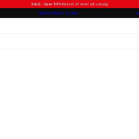
SALE - Spar 50%
Masser af varer på udsalg
Poloer i nye farver
GRATIS FRAGT V/ 499,-
B
Lindbergh
Jakkesæt fra 1499 kr.
er