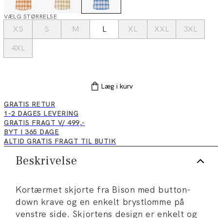
VÆLG STØRRELSE
XS
S
M
L
XL
XXL
3XL
4XL
Læg i kurv
GRATIS RETUR
1-2 DAGES LEVERING
GRATIS FRAGT V/ 499,-
BYT I 365 DAGE
ALTID GRATIS FRAGT TIL BUTIK
Beskrivelse
Kortærmet skjorte fra Bison med button-
down krave og en enkelt brystlomme på
venstre side. Skjortens design er enkelt og