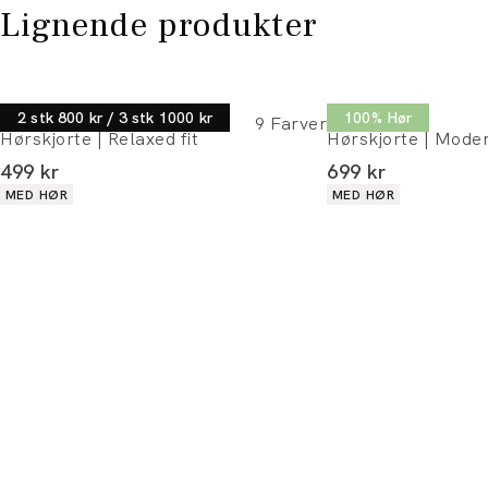
Lignende produkter
Lindbergh
Lindbergh
2 stk 800 kr / 3 stk 1000 kr
100% Hør
9
Farver
Hørskjorte | Relaxed fit
Hørskjorte | Moder
I alt (inkl. rabat)
I alt (inkl. rabat)
499 kr
699 kr
Produkt egenskaber
Produkt egenskaber
MED HØR
MED HØR