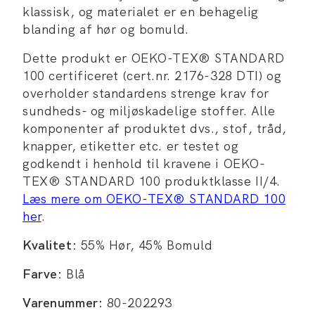
klassisk, og materialet er en behagelig
blanding af hør og bomuld.
Dette produkt er OEKO-TEX® STANDARD
100 certificeret (cert.nr. 2176-328 DTI) og
overholder standardens strenge krav for
sundheds- og miljøskadelige stoffer. Alle
komponenter af produktet dvs., stof, tråd,
knapper, etiketter etc. er testet og
godkendt i henhold til kravene i OEKO-
TEX® STANDARD 100 produktklasse II/4.
Læs mere om OEKO-TEX® STANDARD 100
her
.
Kvalitet:
55% Hør, 45% Bomuld
Farve:
Blå
Varenummer:
80-202293