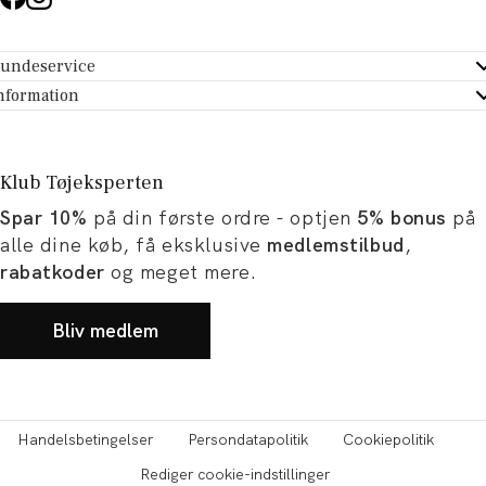
undeservice
ndeservice - Hjælpecenter
nformation
m Tøjeksperten
ontakt
tikker
turportal
Klub Tøjeksperten
spiration og artikler
rtryd dit køb
Spar 10%
på din første ordre - optjen
5% bonus
på
ørrelsesguide
avekort
alle dine køb, få eksklusive
medlemstilbud
,
b og karriere
turnering
rabatkoder
og meget mere.
okumentation
Bliv medlem
Handelsbetingelser
Persondatapolitik
Cookiepolitik
Rediger cookie-indstillinger