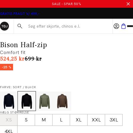
SALE - SPAR 50%
GRATIS FRAGT V/ 499,-
Søg her...
Bison Half-zip
Comfort fit
I alt (uden rabat)
524,25 kr
699 kr
-25 %
FARVE: SORT / BLACK
VÆLG STØRRELSE
XS
S
M
L
XL
XXL
3XL
4XL