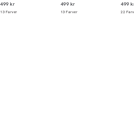
I alt (inkl. rabat)
I alt (inkl. rabat)
I alt 
499 kr
499 kr
499 k
alle butikker og online.
13
Farver
13
Farver
22
Farv
Bliv medlem
* Rabatten gælder alle ikke-nedsatte varer.