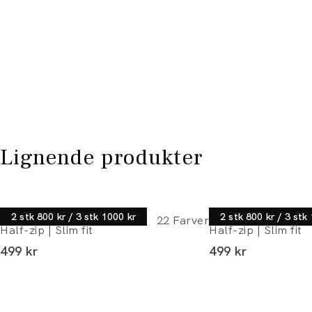
Lignende produkter
Lindbergh
Lindbergh
2 stk 800 kr / 3 stk 1000 kr
2 stk 800 kr / 3 stk
22
Farver
Half-zip | Slim fit
Half-zip | Slim fit
I alt (inkl. rabat)
I alt (inkl. rabat)
499 kr
499 kr