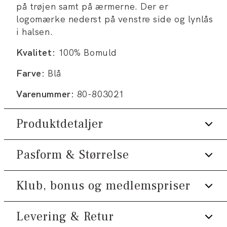
på trøjen samt på ærmerne. Der er
logomærke nederst på venstre side og lynlås
i halsen.
Kvalitet:
100% Bomuld
Farve:
Blå
Varenummer:
80-803021
Produktdetaljer
Pasform & Størrelse
Lynlås i halsen.
Broderet logo på venstre bryst.
Klub, bonus og medlemspriser
Fit:
Comfort fit
Logomærke nederst på venstre side.
Fremstillet i 100% bomuld.
Lidt løsere pasform, som giver god
Levering & Retur
Tilmeld dig Klub Tøjeksperten helt gratis.
bevægelsesfrihed
Trøjen har ribstrik nederst på ærmerne,