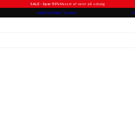
SALE - Spar 50%
Masser af varer på udsalg
Poloer i nye farver
GRATIS FRAGT V/ 499,-
B
Lindbergh
Jakkesæt fra 1499 kr.
er