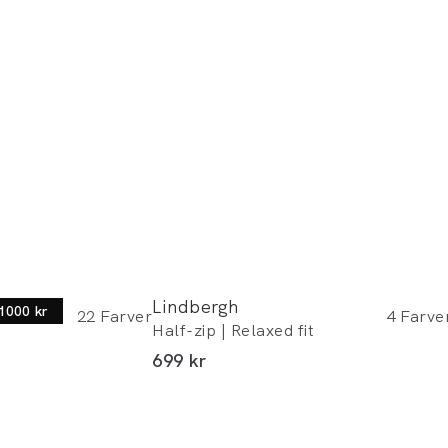
Lindbergh
 1000 kr
22
Farver
4
Farve
Half-zip | Relaxed fit
I alt (inkl. rabat)
699 kr