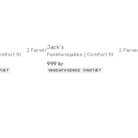
Jack's
2
Farver
2
Farve
mfort fit
Funktionsjakke | Comfort fit
I alt (inkl. rabat)
999 kr
Produkt egenskaber
DTÆT
VANDAFVISENDE
VINDTÆT