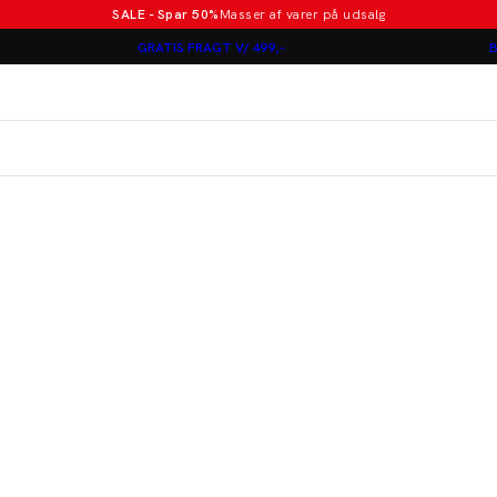
SALE - Spar 50%
Masser af varer på udsalg
Poloer i nye farver
GRATIS FRAGT V/ 499,-
B
Lindbergh
Jakkesæt fra 1499 kr.
er