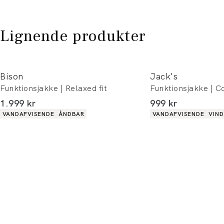
Lignende produkter
Bison
Jack's
Funktionsjakke | Relaxed fit
Funktionsjakke | Co
I alt (inkl. rabat)
I alt (inkl. rabat)
1.999 kr
999 kr
Produkt egenskaber
Produkt egenskaber
VANDAFVISENDE
ÅNDBAR
VANDAFVISENDE
VIN