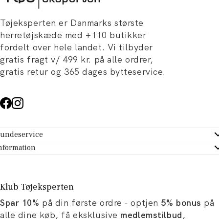
Tøjeksperten er Danmarks største
herretøjskæde med +110 butikker
fordelt over hele landet. Vi tilbyder
gratis fragt v/ 499 kr. på alle ordrer,
gratis retur og 365 dages bytteservice.
undeservice
ndeservice - Hjælpecenter
nformation
m Tøjeksperten
ontakt
tikker
turportal
Klub Tøjeksperten
spiration og artikler
rtryd dit køb
Spar 10%
på din første ordre - optjen
5% bonus
på
ørrelsesguide
avekort
alle dine køb, få eksklusive
medlemstilbud
,