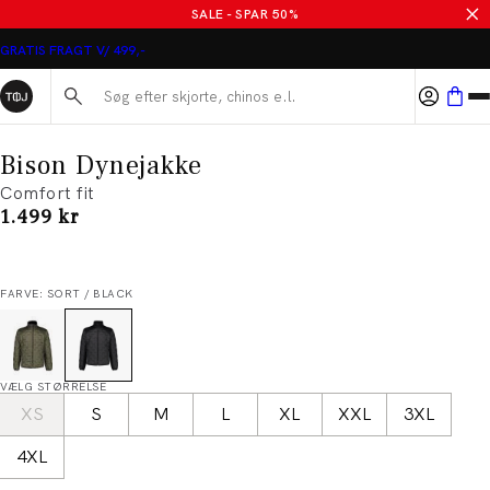
SALE - SPAR 50%
GRATIS FRAGT V/ 499,-
Søg her...
Bison Dynejakke
Comfort fit
I alt (inkl. rabat)
1.499 kr
FARVE: SORT / BLACK
VÆLG STØRRELSE
XS
S
M
L
XL
XXL
3XL
4XL