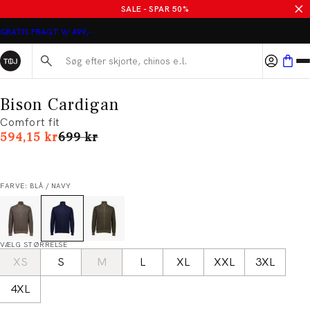
SALE - SPAR 50%
GRATIS FRAGT V/ 499,-
Søg her...
Bison Cardigan
Comfort fit
I alt (uden rabat)
594,15 kr
699 kr
FARVE: BLÅ / NAVY
VÆLG STØRRELSE
XS
S
M
L
XL
XXL
3XL
4XL