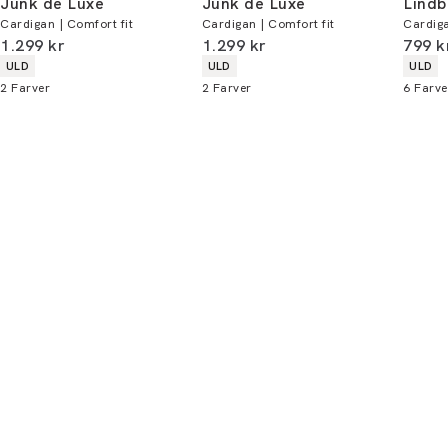
Junk de Luxe
Junk de Luxe
Lindb
Cardigan | Comfort fit
Cardigan | Comfort fit
Cardiga
Du kan indløse din bonus 365 dage om året i
I alt (inkl. rabat)
I alt (inkl. rabat)
I alt 
1.299 kr
1.299 kr
799 k
alle butikker og online.
Produkt egenskaber
Produkt egenskaber
Produ
ULD
ULD
ULD
2
Farver
2
Farver
6
Farve
Bliv medlem
* Rabatten gælder alle ikke-nedsatte varer.