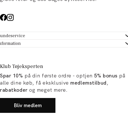
undeservice
ndeservice - Hjælpecenter
nformation
m Tøjeksperten
ontakt
tikker
turportal
Klub Tøjeksperten
spiration og artikler
rtryd dit køb
Spar 10%
på din første ordre - optjen
5% bonus
på
ørrelsesguide
avekort
alle dine køb, få eksklusive
medlemstilbud
,
b og karriere
turnering
rabatkoder
og meget mere.
okumentation
Bliv medlem