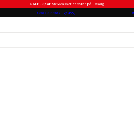
SALE - Spar 50%
Masser af varer på udsalg
Poloer i nye farver
GRATIS FRAGT V/ 499,-
B
Lindbergh
Jakkesæt fra 1499 kr.
er