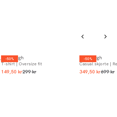
* Rabatten gælder alle ikke-nedsatte varer.
Lindbergh
Lindbergh
-50%
-50%
r
T-shirt | Oversize fit
Casual skjorte | Re
I alt (uden rabat)
I alt (
149,50 kr
299 kr
349,50 kr
699 kr