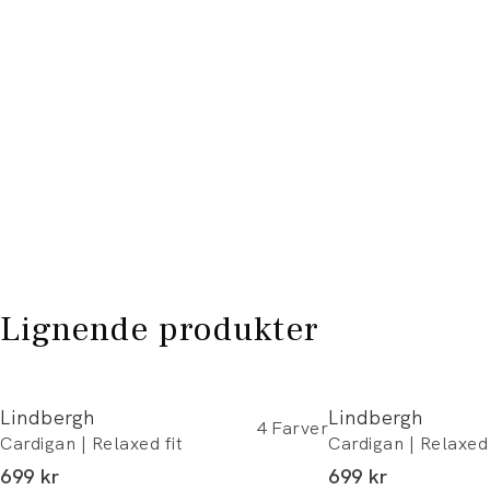
Lignende produkter
Lindbergh
Lindbergh
4
Farver
Cardigan | Relaxed fit
Cardigan | Relaxed 
I alt (inkl. rabat)
I alt (inkl. rabat)
699 kr
699 kr