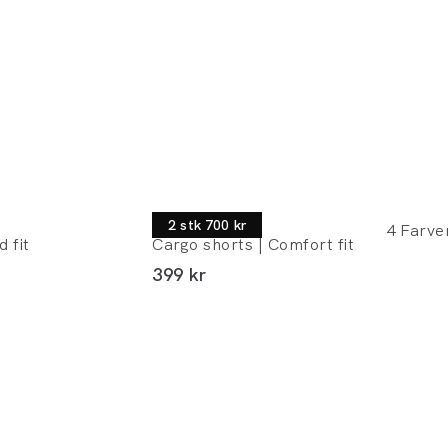
Jack's
2 stk 700 kr
4
Farve
 fit
Cargo shorts | Comfort fit
I alt (inkl. rabat)
399 kr