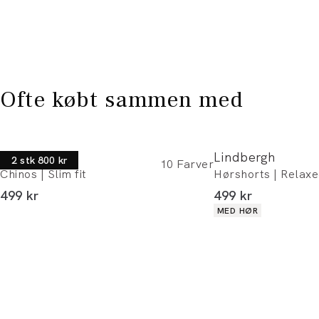
Ofte købt sammen med
Lindbergh
Lindbergh
2 stk 800 kr
10
Farver
Chinos | Slim fit
Hørshorts | Relaxed
I alt (inkl. rabat)
I alt (inkl. rabat)
499 kr
499 kr
Produkt egenskaber
MED HØR