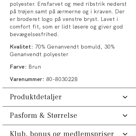
polyester. Ensfarvet og med ribstrik nederst
på trøjen samt på ærmerne og i kraven. Der
er broderet logo på venstre bryst. Lavet i
comfort fit, som er lidt løsere og giver god
bevægelsesfrihed.
Kvalitet:
70% Genanvendt bomuld, 30%
Genanvendt polyester
Farve:
Brun
Varenummer:
80-803022B
Produktdetaljer
Pasform & Størrelse
Lavet i strukturstrik.
Fremstillet med genanvendt bomuld.
Klub, bonus og medlemspriser
Fit:
Comfort fit
Fremstillet med genanvendt polyester.