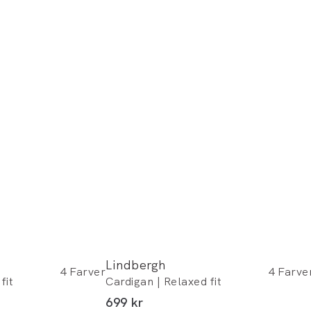
Lindbergh
4
Farver
4
Farve
fit
Cardigan | Relaxed fit
I alt (inkl. rabat)
699 kr