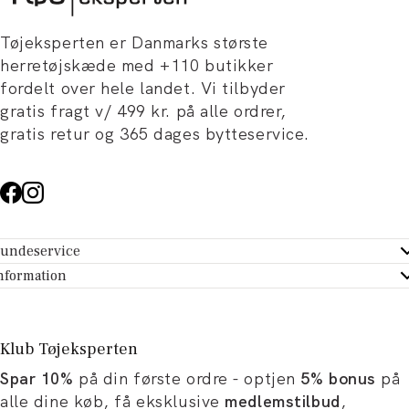
Tøjeksperten er Danmarks største
herretøjskæde med +110 butikker
fordelt over hele landet. Vi tilbyder
gratis fragt v/ 499 kr. på alle ordrer,
gratis retur og 365 dages bytteservice.
undeservice
ndeservice - Hjælpecenter
nformation
m Tøjeksperten
ontakt
tikker
turportal
Klub Tøjeksperten
spiration og artikler
rtryd dit køb
Spar 10%
på din første ordre - optjen
5% bonus
på
ørrelsesguide
avekort
alle dine køb, få eksklusive
medlemstilbud
,