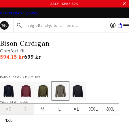
SALE - SPAR 50%
GRATIS FRAGT V/ 499,-
Søg her...
Bison Cardigan
Comfort fit
I alt (uden rabat)
594,15 kr
699 kr
FARVE: GRØN / DK OLIVE
VÆLG STØRRELSE
XS
S
M
L
XL
XXL
3XL
4XL