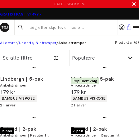
Ankelstrømper til mænd
SALE - SPAR 50%
GRATIS FRAGT V/ 499,-
Søg her...
Produkter
(
6
)
Alle varer
Undertøj & strømper
Ankelstrømper
Se alle filtre
Lindbergh | 5-pak
Lindbergh | 5-pak
Populært valg
Ankelstrømper
Ankelstrømper
I alt (inkl. rabat)
I alt (inkl. rabat)
179 kr
179 kr
Produkt egenskaber
Produkt egenskaber
BAMBUS VISKOSE
BAMBUS VISKOSE
2
Farver
2
Farver
Egtved | 2-pak
Egtved | 2-pak
2-pak
2-pak
Ankelstrømper | Regular fit
Ankelstrømper | Regular fit