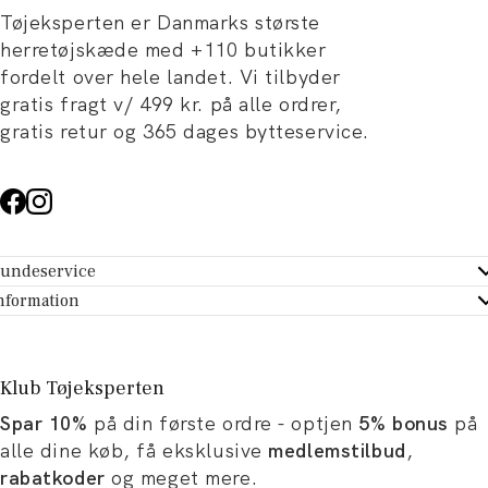
Tøjeksperten er Danmarks største
herretøjskæde med +110 butikker
fordelt over hele landet. Vi tilbyder
gratis fragt v/ 499 kr. på alle ordrer,
gratis retur og 365 dages bytteservice.
undeservice
ndeservice - Hjælpecenter
nformation
m Tøjeksperten
ontakt
tikker
turportal
Klub Tøjeksperten
spiration og artikler
rtryd dit køb
Spar 10%
på din første ordre - optjen
5% bonus
på
ørrelsesguide
avekort
alle dine køb, få eksklusive
medlemstilbud
,
b og karriere
turnering
rabatkoder
og meget mere.