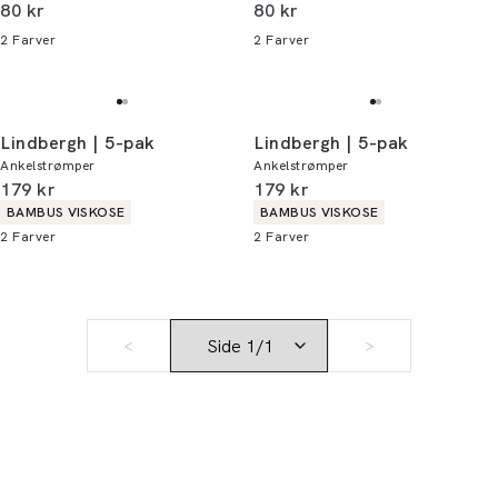
I alt (inkl. rabat)
I alt (inkl. rabat)
80 kr
80 kr
2
Farver
2
Farver
Lindbergh | 5-pak
Lindbergh | 5-pak
Ankelstrømper
Ankelstrømper
I alt (inkl. rabat)
I alt (inkl. rabat)
179 kr
179 kr
Produkt egenskaber
Produkt egenskaber
BAMBUS VISKOSE
BAMBUS VISKOSE
2
Farver
2
Farver