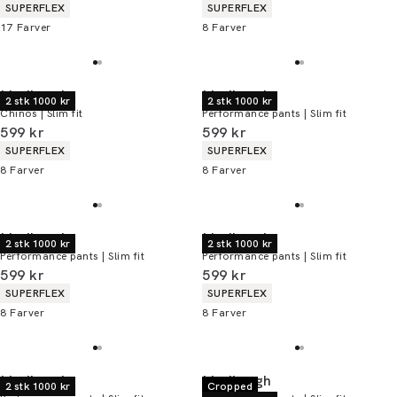
Produkt egenskaber
Produkt egenskaber
SUPERFLEX
SUPERFLEX
17
Farver
8
Farver
Lindbergh
Lindbergh
2 stk 1000 kr
2 stk 1000 kr
Chinos | Slim fit
Performance pants | Slim fit
I alt (inkl. rabat)
I alt (inkl. rabat)
599 kr
599 kr
Produkt egenskaber
Produkt egenskaber
SUPERFLEX
SUPERFLEX
8
Farver
8
Farver
Lindbergh
Lindbergh
2 stk 1000 kr
2 stk 1000 kr
Performance pants | Slim fit
Performance pants | Slim fit
I alt (inkl. rabat)
I alt (inkl. rabat)
599 kr
599 kr
Produkt egenskaber
Produkt egenskaber
SUPERFLEX
SUPERFLEX
8
Farver
8
Farver
Lindbergh
Lindbergh
2 stk 1000 kr
Cropped