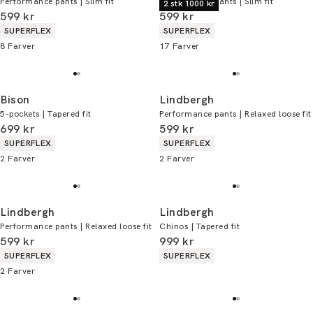
Performance pants | Slim fit
Performance pants | Slim fit
2 stk 1000 kr
I alt (inkl. rabat)
I alt (inkl. rabat)
599 kr
599 kr
Produkt egenskaber
Produkt egenskaber
SUPERFLEX
SUPERFLEX
8
Farver
17
Farver
Bison
Lindbergh
5-pockets | Tapered fit
Performance pants | Relaxed loose fit
I alt (inkl. rabat)
I alt (inkl. rabat)
699 kr
599 kr
Produkt egenskaber
Produkt egenskaber
SUPERFLEX
SUPERFLEX
2
Farver
2
Farver
Lindbergh
Lindbergh
Performance pants | Relaxed loose fit
Chinos | Tapered fit
I alt (inkl. rabat)
I alt (inkl. rabat)
599 kr
999 kr
Produkt egenskaber
Produkt egenskaber
SUPERFLEX
SUPERFLEX
2
Farver