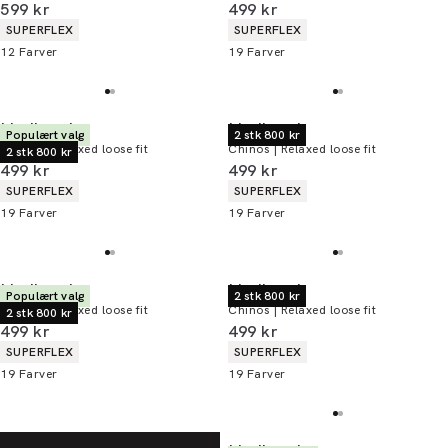
I alt (inkl. rabat)
I alt (inkl. rabat)
599 kr
499 kr
Produkt egenskaber
Produkt egenskaber
SUPERFLEX
SUPERFLEX
12
Farver
19
Farver
Lindbergh
Lindbergh
Populært valg
2 stk 800 kr
Chinos | Relaxed loose fit
Chinos | Relaxed loose fit
2 stk 800 kr
I alt (inkl. rabat)
I alt (inkl. rabat)
499 kr
499 kr
Produkt egenskaber
Produkt egenskaber
SUPERFLEX
SUPERFLEX
19
Farver
19
Farver
Lindbergh
Lindbergh
Populært valg
2 stk 800 kr
Chinos | Relaxed loose fit
Chinos | Relaxed loose fit
2 stk 800 kr
I alt (inkl. rabat)
I alt (inkl. rabat)
499 kr
499 kr
Produkt egenskaber
Produkt egenskaber
SUPERFLEX
SUPERFLEX
19
Farver
19
Farver