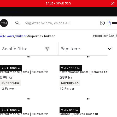
SALE - SPAR 50%
ALTID GRATIS FRAGT TIL BUTIK
Søg her...
Produkter
(
321
)
Alle varer
Bukser
Superflex bukser
Se alle filtre
Lindbergh
Lindbergh
2 stk 1000 kr
2 stk 1000 kr
Performance pants | Relaxed fit
Performance pants | Relaxed fit
I alt (inkl. rabat)
I alt (inkl. rabat)
599 kr
599 kr
Produkt egenskaber
Produkt egenskaber
SUPERFLEX
SUPERFLEX
12
Farver
12
Farver
Lindbergh
Lindbergh
2 stk 1000 kr
2 stk 800 kr
Performance pants | Relaxed fit
Chinos | Relaxed loose fit