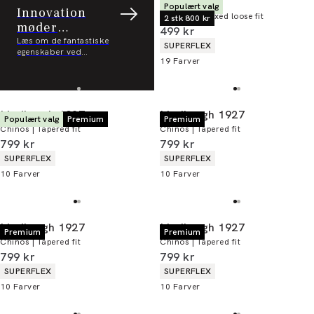
Lindbergh
Populært valg
Innovation
Chinos | Relaxed loose fit
2 stk 800 kr
møder
I alt (inkl. rabat)
499 kr
dagligdagens
Læs om de fantastiske
Produkt egenskaber
SUPERFLEX
egenskaber ved
funktionalitet
19
Farver
Performance pants
Lindbergh 1927
Lindbergh 1927
Populært valg
Premium
Premium
Chinos | Tapered fit
Chinos | Tapered fit
I alt (inkl. rabat)
I alt (inkl. rabat)
799 kr
799 kr
Produkt egenskaber
Produkt egenskaber
SUPERFLEX
SUPERFLEX
10
Farver
10
Farver
Lindbergh 1927
Lindbergh 1927
Premium
Premium
Chinos | Tapered fit
Chinos | Tapered fit
I alt (inkl. rabat)
I alt (inkl. rabat)
799 kr
799 kr
Produkt egenskaber
Produkt egenskaber
SUPERFLEX
SUPERFLEX
10
Farver
10
Farver