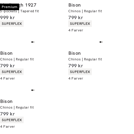
Lindbergh 1927
Bison
Premium
5-pockets | Tapered fit
Chinos | Regular fit
I alt (inkl. rabat)
I alt (inkl. rabat)
999 kr
799 kr
Produkt egenskaber
Produkt egenskaber
SUPERFLEX
SUPERFLEX
4
Farver
Bison
Bison
Chinos | Regular fit
Chinos | Regular fit
I alt (inkl. rabat)
I alt (inkl. rabat)
799 kr
799 kr
Produkt egenskaber
Produkt egenskaber
SUPERFLEX
SUPERFLEX
4
Farver
4
Farver
Bison
Chinos | Regular fit
I alt (inkl. rabat)
799 kr
Produkt egenskaber
SUPERFLEX
4
Farver