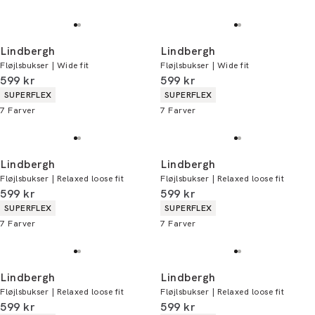
Lindbergh
Lindbergh
Fløjlsbukser | Wide fit
Fløjlsbukser | Wide fit
I alt (inkl. rabat)
I alt (inkl. rabat)
599 kr
599 kr
Produkt egenskaber
Produkt egenskaber
SUPERFLEX
SUPERFLEX
7
Farver
7
Farver
Lindbergh
Lindbergh
Fløjlsbukser | Relaxed loose fit
Fløjlsbukser | Relaxed loose fit
I alt (inkl. rabat)
I alt (inkl. rabat)
599 kr
599 kr
Produkt egenskaber
Produkt egenskaber
SUPERFLEX
SUPERFLEX
7
Farver
7
Farver
Lindbergh
Lindbergh
Fløjlsbukser | Relaxed loose fit
Fløjlsbukser | Relaxed loose fit
I alt (inkl. rabat)
I alt (inkl. rabat)
599 kr
599 kr