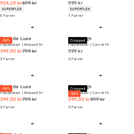
I alt (uden rabat)
I alt (inkl. rabat)
524,25 kr
699 kr
599 kr
Produkt egenskaber
Produkt egenskaber
SUPERFLEX
SUPERFLEX
5
Farver
7
Farver
Junk de Luxe
Lindbergh
-50%
Cropped
Fløjlsbukser | Relaxed fit
Fløjlsbukser | Carrot fit
I alt (uden rabat)
I alt (inkl. rabat)
399,50 kr
799 kr
599 kr
3
Farver
3
Farver
Junk de Luxe
Lindbergh
-50%
Cropped
Fløjlsbukser | Relaxed fit
Fløjlsbukser | Carrot fit
-50%
I alt (uden rabat)
I alt (uden rabat)
399,50 kr
799 kr
299,50 kr
599 kr
3
Farver
3
Farver