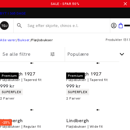
Fløjlsbukser til mænd
SALE - SPAR 50%
Søg her...
Produkter
(
51
)
Alle varer
Bukser
Fløjlsbukser
Se alle filtre
Lindbergh 1927
Lindbergh 1927
Premium
Premium
Fløjlsbukser | Tapered fit
Fløjlsbukser | Tapered fit
I alt (inkl. rabat)
I alt (inkl. rabat)
999 kr
999 kr
Produkt egenskaber
Produkt egenskaber
SUPERFLEX
SUPERFLEX
2
Farver
2
Farver
Lindbergh
Lindbergh
-25%
Fløjlsbukser | Regular fit
Fløjlsbukser | Wide fit