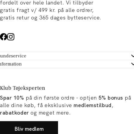
fordelt over hele landet. Vi tilbyder
gratis fragt v/ 499 kr. på alle ordrer,
gratis retur og 365 dages bytteservice.
undeservice
ndeservice - Hjælpecenter
nformation
m Tøjeksperten
ontakt
tikker
turportal
Klub Tøjeksperten
spiration og artikler
rtryd dit køb
Spar 10%
på din første ordre - optjen
5% bonus
på
ørrelsesguide
avekort
alle dine køb, få eksklusive
medlemstilbud
,
b og karriere
turnering
rabatkoder
og meget mere.
okumentation
Bliv medlem