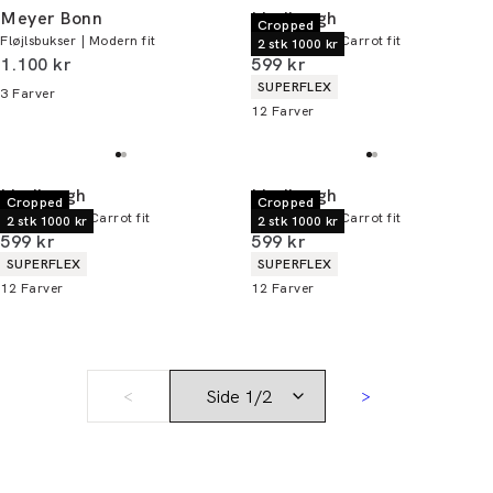
Meyer Bonn
Lindbergh
Cropped
Fløjlsbukser | Modern fit
Fløjlsbukser | Carrot fit
2 stk 1000 kr
I alt (inkl. rabat)
I alt (inkl. rabat)
1.100 kr
599 kr
Produkt egenskaber
SUPERFLEX
3
Farver
12
Farver
Lindbergh
Lindbergh
Cropped
Cropped
Fløjlsbukser | Carrot fit
Fløjlsbukser | Carrot fit
2 stk 1000 kr
2 stk 1000 kr
I alt (inkl. rabat)
I alt (inkl. rabat)
599 kr
599 kr
Produkt egenskaber
Produkt egenskaber
SUPERFLEX
SUPERFLEX
12
Farver
12
Farver