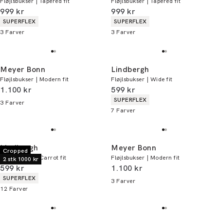
Fløjlsbukser | Tapered fit
Fløjlsbukser | Tapered fit
I alt (inkl. rabat)
I alt (inkl. rabat)
999 kr
999 kr
Produkt egenskaber
Produkt egenskaber
SUPERFLEX
SUPERFLEX
3
Farver
3
Farver
Meyer Bonn
Lindbergh
Fløjlsbukser | Modern fit
Fløjlsbukser | Wide fit
I alt (inkl. rabat)
I alt (inkl. rabat)
1.100 kr
599 kr
Produkt egenskaber
SUPERFLEX
3
Farver
7
Farver
Lindbergh
Meyer Bonn
Cropped
Fløjlsbukser | Carrot fit
Fløjlsbukser | Modern fit
2 stk 1000 kr
I alt (inkl. rabat)
I alt (inkl. rabat)
599 kr
1.100 kr
Produkt egenskaber
SUPERFLEX
3
Farver
12
Farver