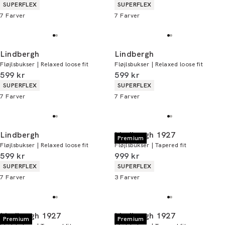
Produkt egenskaber
Produkt egenskaber
SUPERFLEX
SUPERFLEX
7
Farver
7
Farver
Lindbergh
Lindbergh
Fløjlsbukser | Relaxed loose fit
Fløjlsbukser | Relaxed loose fit
I alt (inkl. rabat)
I alt (inkl. rabat)
599 kr
599 kr
Produkt egenskaber
Produkt egenskaber
SUPERFLEX
SUPERFLEX
7
Farver
7
Farver
Lindbergh
Lindbergh 1927
Premium
Fløjlsbukser | Relaxed loose fit
Fløjlsbukser | Tapered fit
I alt (inkl. rabat)
I alt (inkl. rabat)
599 kr
999 kr
Produkt egenskaber
Produkt egenskaber
SUPERFLEX
SUPERFLEX
7
Farver
3
Farver
Lindbergh 1927
Lindbergh 1927
Premium
Premium