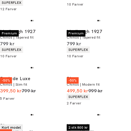
Produkt egenskaber
SUPERFLEX
10
Farver
12
Farver
Lindbergh 1927
Lindbergh 1927
Premium
Premium
Chinos | Tapered fit
Chinos | Tapered fit
I alt (inkl. rabat)
I alt (inkl. rabat)
799 kr
799 kr
Produkt egenskaber
Produkt egenskaber
SUPERFLEX
SUPERFLEX
10
Farver
10
Farver
Junk de Luxe
Bison
-50%
-50%
Chinos | Slim fit
Chinos | Modern fit
I alt (uden rabat)
I alt (uden rabat)
399,50 kr
799 kr
499,50 kr
999 kr
Produkt egenskaber
SUPERFLEX
5
Farver
2
Farver
Bison
Lindbergh
Kort model
2 stk 800 kr