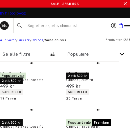
Sandfarvede chinos til mænd
SALE - SPAR 50%
Søg her...
Produkter
(
36
)
Alle varer
Bukser
Chinos
Sand chinos
Se alle filtre
Lindbergh
Lindbergh
Populært valg
2 stk 800 kr
Chinos | Relaxed loose fit
Chinos | Slim fit
2 stk 800 kr
I alt (inkl. rabat)
I alt (inkl. rabat)
499 kr
499 kr
Produkt egenskaber
Produkt egenskaber
SUPERFLEX
SUPERFLEX
19
Farver
25
Farver
Lindbergh
Lindbergh 1927
2 stk 800 kr
Populært valg
Premium
Chinos | Relaxed loose fit
Chinos | Tapered fit