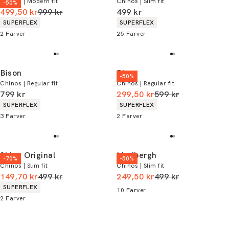
Chinos | Modern fit
Chinos | Slim fit
-50%
I alt (uden rabat)
I alt (inkl. rabat)
499,50 kr
999 kr
499 kr
Produkt egenskaber
Produkt egenskaber
SUPERFLEX
SUPERFLEX
2
Farver
25
Farver
Bison
Bison
-50%
Chinos | Regular fit
Chinos | Regular fit
I alt (inkl. rabat)
I alt (uden rabat)
799 kr
299,50 kr
599 kr
Produkt egenskaber
Produkt egenskaber
SUPERFLEX
SUPERFLEX
3
Farver
2
Farver
Shine Original
Lindbergh
-70%
-50%
Chinos | Slim fit
Chinos | Slim fit
I alt (uden rabat)
I alt (uden rabat)
149,70 kr
499 kr
249,50 kr
499 kr
Produkt egenskaber
SUPERFLEX
10
Farver
2
Farver