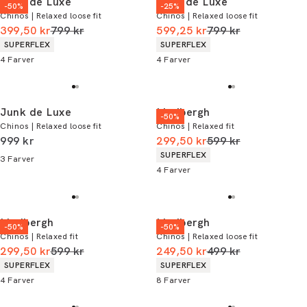
Junk de Luxe
Junk de Luxe
-50%
-25%
Chinos | Relaxed loose fit
Chinos | Relaxed loose fit
I alt (uden rabat)
I alt (uden rabat)
399,50 kr
799 kr
599,25 kr
799 kr
Produkt egenskaber
Produkt egenskaber
SUPERFLEX
SUPERFLEX
4
Farver
4
Farver
Junk de Luxe
Lindbergh
-50%
Chinos | Relaxed loose fit
Chinos | Relaxed fit
I alt (inkl. rabat)
I alt (uden rabat)
999 kr
299,50 kr
599 kr
Produkt egenskaber
SUPERFLEX
3
Farver
4
Farver
Lindbergh
Lindbergh
-50%
-50%
Chinos | Relaxed fit
Chinos | Relaxed loose fit
I alt (uden rabat)
I alt (uden rabat)
299,50 kr
599 kr
249,50 kr
499 kr
Produkt egenskaber
Produkt egenskaber
SUPERFLEX
SUPERFLEX
4
Farver
8
Farver