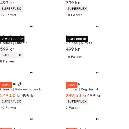
I alt (inkl. rabat)
I alt (inkl. rabat)
499 kr
799 kr
Produkt egenskaber
Produkt egenskaber
SUPERFLEX
SUPERFLEX
19
Farver
10
Farver
Lindbergh
Lindbergh
2 stk 1000 kr
2 stk 800 kr
Chinos | Slim fit
Chinos | Slim fit
I alt (inkl. rabat)
I alt (inkl. rabat)
599 kr
499 kr
Produkt egenskaber
SUPERFLEX
10
Farver
8
Farver
Lindbergh
Jack's
-50%
-50%
Chinos | Relaxed loose fit
Chinos | Regular fit
I alt (uden rabat)
I alt (uden rabat)
249,50 kr
499 kr
249,50 kr
499 kr
Produkt egenskaber
Produkt egenskaber
SUPERFLEX
SUPERFLEX
10
Farver
2
Farver