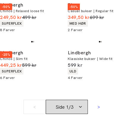
Lindbergh
Bison
-50%
-50%
Chinos | Relaxed loose fit
Casual bukser | Regular fit
I alt (uden rabat)
I alt (uden rabat)
249,50 kr
499 kr
349,50 kr
699 kr
Produkt egenskaber
Produkt egenskaber
SUPERFLEX
MED HØR
8
Farver
2
Farver
Lindbergh
Lindbergh
-25%
Chinos | Slim fit
Klassiske bukser | Wide fit
I alt (uden rabat)
I alt (inkl. rabat)
449,25 kr
599 kr
599 kr
Produkt egenskaber
Produkt egenskaber
SUPERFLEX
ULD
6
Farver
4
Farver