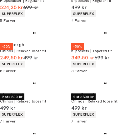
Fløjlsbukser | Regular fit
5-pockets | Regular fit
I alt (uden rabat)
I alt (inkl. rabat)
524,25 kr
699 kr
499 kr
Produkt egenskaber
Produkt egenskaber
SUPERFLEX
SUPERFLEX
5
Farver
4
Farver
Lindbergh
Bison
-50%
-50%
Chinos | Relaxed loose fit
5-pockets | Tapered fit
I alt (uden rabat)
I alt (uden rabat)
249,50 kr
499 kr
349,50 kr
699 kr
Produkt egenskaber
Produkt egenskaber
SUPERFLEX
SUPERFLEX
8
Farver
3
Farver
Lindbergh
Lindbergh
2 stk 800 kr
2 stk 800 kr
Chinos | Relaxed loose fit
Chinos | Relaxed loose fit
I alt (inkl. rabat)
I alt (inkl. rabat)
499 kr
499 kr
Produkt egenskaber
Produkt egenskaber
SUPERFLEX
SUPERFLEX
7
Farver
7
Farver