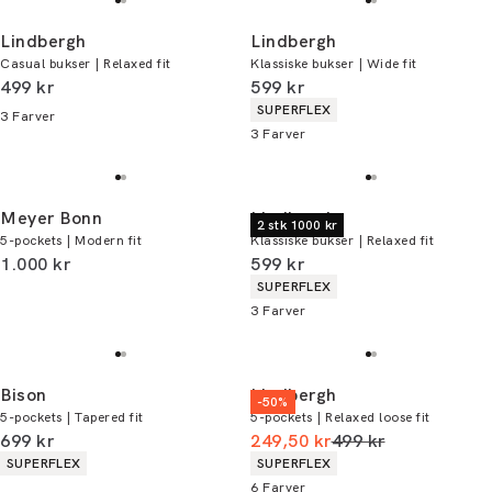
Lindbergh
Lindbergh
Casual bukser | Relaxed fit
Klassiske bukser | Wide fit
I alt (inkl. rabat)
I alt (inkl. rabat)
499 kr
599 kr
Produkt egenskaber
SUPERFLEX
3
Farver
3
Farver
Meyer Bonn
Lindbergh
2 stk 1000 kr
5-pockets | Modern fit
Klassiske bukser | Relaxed fit
I alt (inkl. rabat)
I alt (inkl. rabat)
1.000 kr
599 kr
Produkt egenskaber
SUPERFLEX
3
Farver
Bison
Lindbergh
-50%
5-pockets | Tapered fit
5-pockets | Relaxed loose fit
I alt (inkl. rabat)
I alt (uden rabat)
699 kr
249,50 kr
499 kr
Produkt egenskaber
Produkt egenskaber
SUPERFLEX
SUPERFLEX
6
Farver