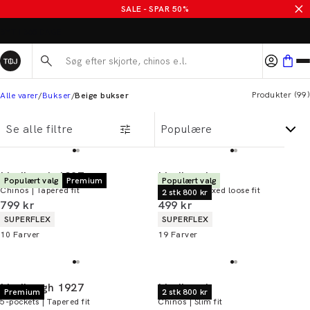
Beige bukser til mænd
SALE - SPAR 50%
ALTID GRATIS FRAGT TIL BUTIK
Søg her...
Produkter
(
99
)
Alle varer
Bukser
Beige bukser
Se alle filtre
Lindbergh 1927
Lindbergh
Populært valg
Premium
Populært valg
Chinos | Tapered fit
Chinos | Relaxed loose fit
2 stk 800 kr
I alt (inkl. rabat)
I alt (inkl. rabat)
799 kr
499 kr
Produkt egenskaber
Produkt egenskaber
SUPERFLEX
SUPERFLEX
10
Farver
19
Farver
Lindbergh 1927
Lindbergh
Premium
2 stk 800 kr
5-pockets | Tapered fit
Chinos | Slim fit