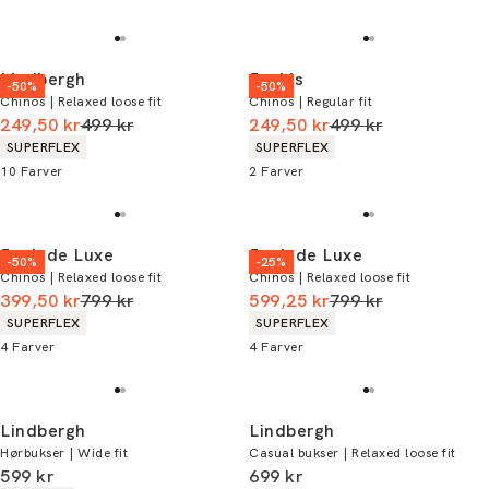
Lindbergh
Jack's
-50%
-50%
Chinos | Relaxed loose fit
Chinos | Regular fit
I alt (uden rabat)
I alt (uden rabat)
249,50 kr
499 kr
249,50 kr
499 kr
Produkt egenskaber
Produkt egenskaber
SUPERFLEX
SUPERFLEX
10
Farver
2
Farver
Junk de Luxe
Junk de Luxe
-50%
-25%
Chinos | Relaxed loose fit
Chinos | Relaxed loose fit
I alt (uden rabat)
I alt (uden rabat)
399,50 kr
799 kr
599,25 kr
799 kr
Produkt egenskaber
Produkt egenskaber
SUPERFLEX
SUPERFLEX
4
Farver
4
Farver
Lindbergh
Lindbergh
Hørbukser | Wide fit
Casual bukser | Relaxed loose fit
I alt (inkl. rabat)
I alt (inkl. rabat)
599 kr
699 kr