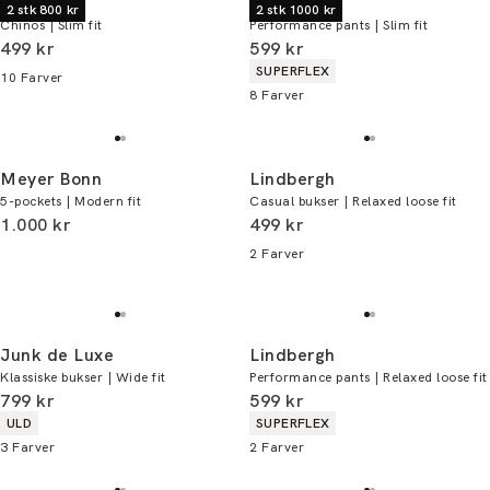
Lindbergh
Lindbergh
2 stk 800 kr
2 stk 1000 kr
Chinos | Slim fit
Performance pants | Slim fit
I alt (inkl. rabat)
I alt (inkl. rabat)
499 kr
599 kr
Produkt egenskaber
SUPERFLEX
10
Farver
8
Farver
Meyer Bonn
Lindbergh
5-pockets | Modern fit
Casual bukser | Relaxed loose fit
I alt (inkl. rabat)
I alt (inkl. rabat)
1.000 kr
499 kr
2
Farver
Junk de Luxe
Lindbergh
Klassiske bukser | Wide fit
Performance pants | Relaxed loose fit
I alt (inkl. rabat)
I alt (inkl. rabat)
799 kr
599 kr
Produkt egenskaber
Produkt egenskaber
ULD
SUPERFLEX
3
Farver
2
Farver