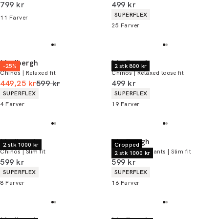
I alt (inkl. rabat)
I alt (inkl. rabat)
799 kr
499 kr
Produkt egenskaber
SUPERFLEX
11
Farver
25
Farver
Lindbergh
Lindbergh
-25%
2 stk 800 kr
Chinos | Relaxed fit
Chinos | Relaxed loose fit
I alt (uden rabat)
I alt (inkl. rabat)
449,25 kr
599 kr
499 kr
Produkt egenskaber
Produkt egenskaber
SUPERFLEX
SUPERFLEX
4
Farver
19
Farver
Lindbergh
Lindbergh
2 stk 1000 kr
Cropped
Chinos | Slim fit
Performance pants | Slim fit
2 stk 1000 kr
I alt (inkl. rabat)
I alt (inkl. rabat)
599 kr
599 kr
Produkt egenskaber
Produkt egenskaber
SUPERFLEX
SUPERFLEX
8
Farver
16
Farver