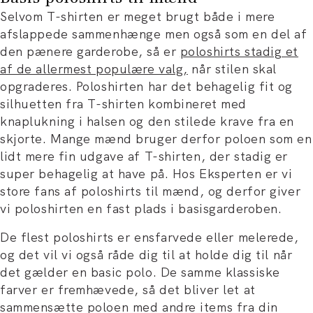
Selvom T-shirten er meget brugt både i mere
afslappede sammenhænge men også som en del af
den pænere garderobe, så er
poloshirts stadig et
af de allermest populære valg,
når stilen skal
opgraderes. Poloshirten har det behagelig fit og
silhuetten fra T-shirten kombineret med
knaplukning i halsen og den stilede krave fra en
skjorte. Mange mænd bruger derfor poloen som en
lidt mere fin udgave af T-shirten, der stadig er
super behagelig at have på. Hos Eksperten er vi
store fans af poloshirts til mænd, og derfor giver
vi poloshirten en fast plads i basisgarderoben.
De flest poloshirts er ensfarvede eller melerede,
og det vil vi også råde dig til at holde dig til når
det gælder en basic polo. De samme klassiske
farver er fremhævede, så det bliver let at
sammensætte poloen med andre items fra din