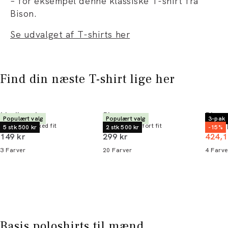
– for eksempel denne klassiske T-shirt fra
Bison.
Se udvalget af T-shirts her
Find din næste T-shirt lige her
Lindbergh
Bison
Bison
Populært valg
Populært valg
3-pak
T-shirt | Relaxed fit
T-shirt | Comfort fit
T-shirt 
5 stk 500 kr
2 stk 500 kr
-15%
I alt (inkl. rabat)
I alt (inkl. rabat)
149 kr
299 kr
424,1
3
Farver
20
Farver
4
Farve
Basis poloshirts til mænd