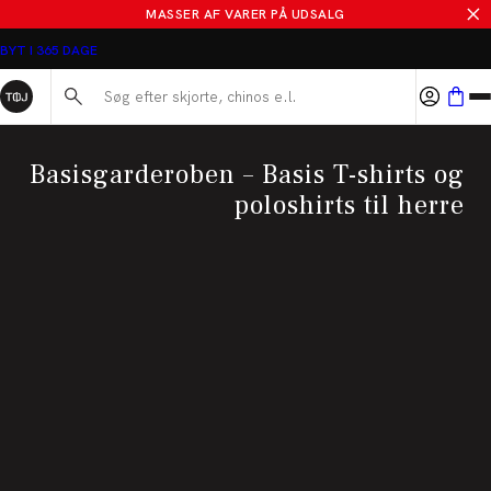
MASSER AF VARER PÅ UDSALG
BYT I 365 DAGE
Søg her...
Basisgarderoben – Basis T-shirts og
poloshirts til herre