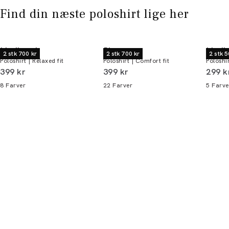
Find din næste poloshirt lige her
Lindbergh
Bison
Lindb
2 stk 700 kr
2 stk 700 kr
2 stk 5
Poloshirt | Relaxed fit
Poloshirt | Comfort fit
Poloshir
I alt (inkl. rabat)
I alt (inkl. rabat)
I alt 
399 kr
399 kr
299 k
8
Farver
22
Farver
5
Farve